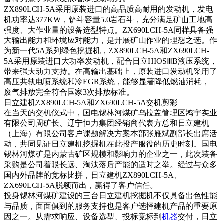
ZX890LCH-5A采用原装进口的高品质高耐用的发动机，发电
机功率达377KW，铲斗容量5.0岩石斗，充分满足矿山工地高
强度、大作业量的设备选型特点。ZX690LCH-5A同样具备强
大输出能力和环境应对能力，是开展矿山作业的理想之选。作
为新一代5A系列绿色挖掘机，ZX890LCH-5A和ZX690LCH-
5A采用原装进口大功率发动机，配合日立HIOSⅢB液压系统，
带来强大动力支持。在高输出基础上，原装进口发动机采用了
高压共轨电喷系统和冷EGR系统，能够显著降低燃油消耗，
废气排放完全符合国家3次排放标准。
日立建机ZX890LCH-5A和ZX690LCH-5A交机剪彩
在当天的交机仪式中，国电锡林河煤矿乌拉盖管理区鸿宇实业
有限公司周矿长、辽宁恒力集团经销商代表方总和日立建机
（上海）有限公司客户课题解决方案本部张雁斌副部长出席活
动，共同见证日立建机挖掘机在此投产服役的历史时刻。国电
锡林河煤矿是内蒙古矿区规模和影响力的企业之一，此次装备
采购是公司着眼长远、淘汰落后产能的适时之举。经过与众多
国内外品牌的竞标比拼，日立建机ZX890LCH-5A、
ZX690LCH-5A脱颖而出，赢得了客户信任。
投身锡林河煤矿建设的三台日立建机挖掘机不仅具备出色性能
与品质，面面俱到的服务支持也是客户选择建机产品的重要原
因之一。从需求响应、设备选型、投标竞标到
机器
交付，日立