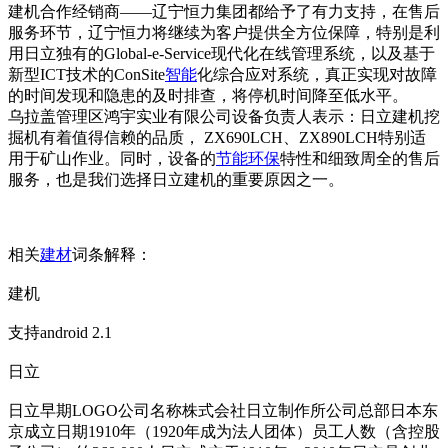
建机合作经销商——辽宁恒力集团都给予了有力支持，在售后
服务环节，辽宁恒力将继续为客户提供全方位保障，特别是利
用日立独有的Global-e-Service现代化在线管理系统，以及基于
新型ICT技术的ConSite
智能
化综合应对系统，真正实现对故障
的时间发现和隐患的及时排查，将停机时间降至低水平。
乌拉盖管理区鸿宇实业有限公司设备负责人表示：日立建机挖
掘机有着值得信赖的品质， ZX690LCH、ZX890LCH特别适
用于矿山作业。同时，设备的
节能
环保
特性和细致周全的售后
服务，也是我们选择日立建机的重要原因之一。
相关
建材
词条解释：
建机
支持android 2.1
日立
日立早期LOGO公司名称株式会社日立制作所公司总部日本东
京成立日期1910年（1920年成为法人团体）员工人数（含控股