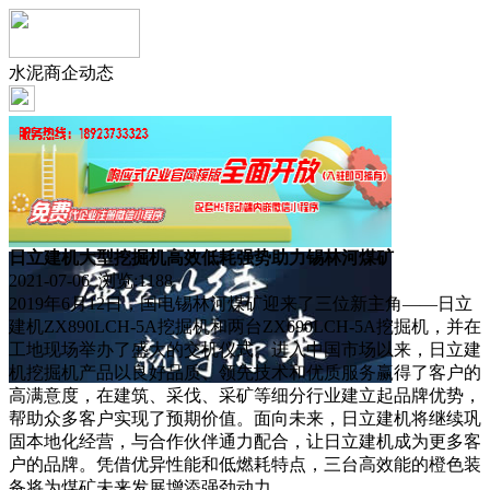
水泥商企动态
日立建机大型挖掘机高效低耗强势助力锡林河煤矿
2021-07-06 浏览:
1188
2019年6月12日，国电锡林河煤矿迎来了三位新主角——日立
建机ZX890LCH-5A挖掘机和两台ZX690LCH-5A挖掘机，并在
工地现场举办了盛大的交机仪式。进入中国市场以来，日立建
机挖掘机产品以良好品质、领先技术和优质服务赢得了客户的
高满意度，在建筑、采伐、采矿等细分行业建立起品牌优势，
帮助众多客户实现了预期价值。面向未来，日立建机将继续巩
固本地化经营，与合作伙伴通力配合，让日立建机成为更多客
户的品牌。凭借优异性能和低燃耗特点，三台高效能的橙色装
备将为煤矿未来发展增添强劲动力。