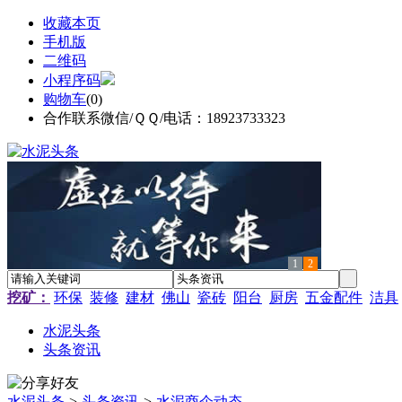
收藏本页
手机版
二维码
小程序码
购物车
(
0
)
合作联系微信/ＱＱ/电话：18923733323
1
2
挖矿：
环保
装修
建材
佛山
瓷砖
阳台
厨房
五金配件
洁具
水泥头条
头条资讯
水泥头条
>
头条资讯
>
水泥商企动态