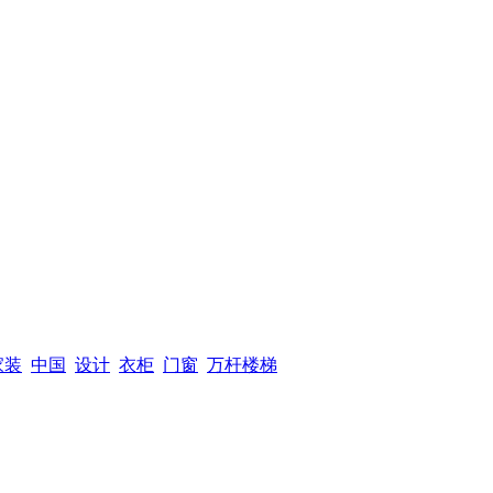
家装
中国
设计
衣柜
门窗
万杆楼梯