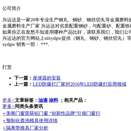
公司简介
兴运达是一家20年专业生产钢丸、钢砂、钢丝切丸等金属磨料
金属磨料生产厂家 兴运达对劣质配重钢砂，与配重砂、配重铁
如果你正在发愁不知道用哪种产品比好，请联系我们，我们公
兴运达的官方网站上sdxydgw提供（钢丸、钢砂、钢丝切
xydgw 销售一部： ***.
打赏
下一篇：
座便器的安装
上一篇：
LED防爆灯厂家对2016年LED防爆灯应用领域
更多
>
文章标签：
油漆
涂料
；相关产品：
更多
>
同类头条资讯
• 美阁门窗荣获铝门窗 “创新性品牌”引领门窗行
• 预制化粪池模具使用详情
• 隔离带模具厂家分析