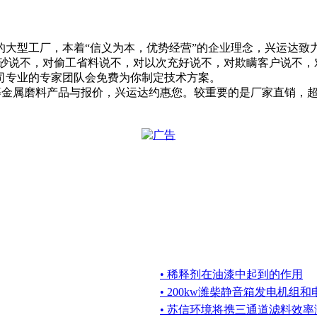
的大型工厂，本着“信义为本，优势经营”的企业理念，兴运达致
砂说不，对偷工省料说不，对以次充好说不，对欺瞒客户说不，对
司专业的专家团队会免费为你制定技术方案。
丸）等金属磨料产品与报价，兴运达约惠您。较重要的是厂家直销
• 稀释剂在油漆中起到的作用
• 200kw潍柴静音箱发电机组
• 苏信环境将携三通道滤料效