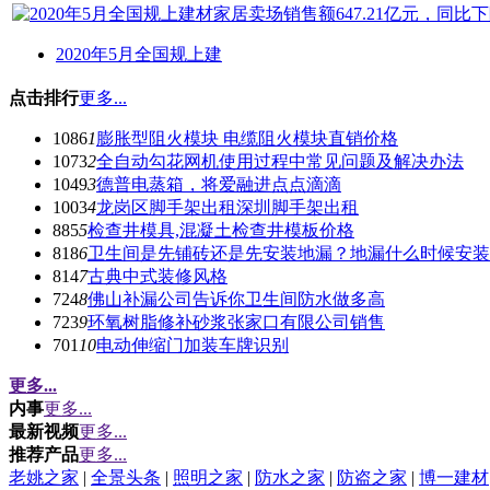
2020年5月全国规上建
点击排行
更多...
1086
1
膨胀型阻火模块 电缆阻火模块直销价格
1073
2
全自动勾花网机使用过程中常见问题及解决办法
1049
3
德普电蒸箱，将爱融进点点滴滴
1003
4
龙岗区脚手架出租深圳脚手架出租
885
5
检查井模具,混凝土检查井模板价格
818
6
卫生间是先铺砖还是先安装地漏？地漏什么时候安装
814
7
古典中式装修风格
724
8
佛山补漏公司告诉你卫生间防水做多高
723
9
环氧树脂修补砂浆张家口有限公司销售
701
10
电动伸缩门加装车牌识别
更多...
内事
更多...
最新视频
更多...
推荐产品
更多...
老姚之家
|
全景头条
|
照明之家
|
防水之家
|
防盗之家
|
博一建材