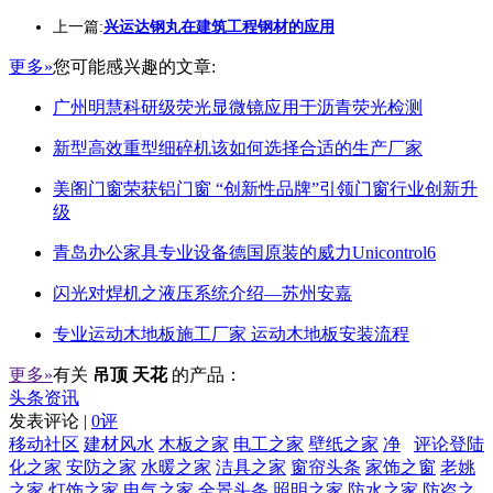
上一篇:
兴运达钢丸在建筑工程钢材的应用
更多»
您可能感兴趣的文章:
广州明慧科研级荧光显微镜应用于沥青荧光检测
新型高效重型细碎机该如何选择合适的生产厂家
美阁门窗荣获铝门窗 “创新性品牌”引领门窗行业创新升
级
青岛办公家具专业设备德国原装的威力Unicontrol6
闪光对焊机之液压系统介绍—苏州安嘉
专业运动木地板施工厂家 运动木地板安装流程
更多»
有关
吊顶 天花
的产品：
头条资讯
发表评论 |
0评
移动社区
建材风水
木板之家
电工之家
壁纸之家
净
评论登陆
化之家
安防之家
水暖之家
洁具之家
窗帘头条
家饰之窗
老姚
之家
灯饰之家
电气之家
全景头条
照明之家
防水之家
防盗之