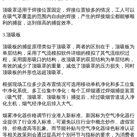
顶吸罩适用于焊接位置固定，焊接位置较多的情况，工人可以
在吸气罩覆盖的范围内自由的焊接，产生的焊接烟尘都能够顺
利的捕捉，达到很高的捕捉效率。
3.顶吸板
顶吸板的捕捉原理类似于顶吸罩，两者的区别在于，顶吸板为
单层结构，采用了气流模拟软件详细的模拟了其气流组织过
程，采用圆形吸口的结构，改顶吸罩的双层结构为单层结构，
有效的减少了顶吸罩的重量，减低了顶吸罩的压力损失，同时
顶吸板的外形也远超顶吸罩。
根据现场工位多少及布置情况可选用移动单机净化和多工位集
中净化系统。多工位集中净化：每个工焊烟通过焊烟捕捉装置
（吸气臂、顶吸罩、顶吸板等）捕捉后，经过吸烟管道送入净
化主机，烟气经净化后排入大气。
烟雾净化器价格调节行业准入新标准。新国标为空气净化器行
业提供了行业准入标准，可避免以往行业中概念炒作、虚假宣
传、价格虚高等乱象。而节能补贴与空气净化器绿色标准认证
等相关政策则会通过提高对个别环节与指标的要求，为消费者