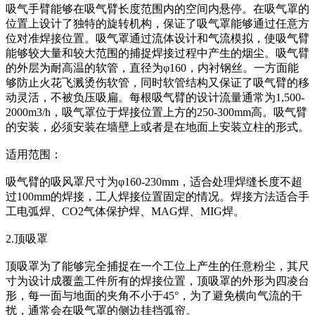
吸气手臂能够在吸气臂长度范围内的空间内悬停。在吸气罩的
位置上设计了独特的旋转机构，保证了吸气罩能够通过任意方
位对准焊接位置。吸气罩通过流体设计和气流模拟，使吸气臂
能够较大量和较大范围的捕捉焊接过程中产生的烟尘。吸气臂
的外层为耐高温的软管，直径为φ160，内衬钢丝。一方面能
够防止火花飞溅烫伤软管，同时软管结构又保证了吸气臂的移
动灵活，不被负压吸扁。每根吸气臂的设计流量通常为1,500-
2000m3/h，吸气罩位于焊接位置上方的250-300mm高。吸气臂
的安装，必须安装在墙壁上或者是在地面上安装立柱的形式。
适用范围：
吸气臂的吸风罩尺寸为φ160-230mm，适合处理焊缝长度不超
过100mm的焊接，工人焊接位置固定的情况。焊接方法适合手
工电弧焊、CO2气体保护焊、MAG焊、MIG焊。
2.顶吸罩
顶吸罩为了能够完全捕捉在一个工位上产生的任意粉尘，其尺
寸为设计成覆盖工件所有的焊接位置，顶吸罩的外形为四凌台
形，每一面与地面的夹角不小于45°，为了避免横向气流的干
扰，通常会在吸气罩的侧边挂挡弧帘。