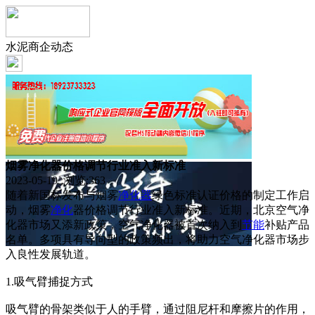
水泥商企动态
烟雾净化器价格调节行业准入新标准
2023-05-19 浏览:
363
随着新国标发布与烟雾
净化器
绿色标准认证价格的制定工作启
动，烟雾
净化
器价格调节行业准入新标准。近期，北京空气净
化器市场又添新政策，空气净化器被首次纳入到
节能
补贴产品
名单。多项具有导向型的政策频出，将助力空气净化器市场步
入良性发展轨道。
1.吸气臂捕捉方式
吸气臂的骨架类似于人的手臂，通过阻尼杆和摩擦片的作用，