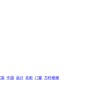
家装
中国
设计
衣柜
门窗
万杆楼梯