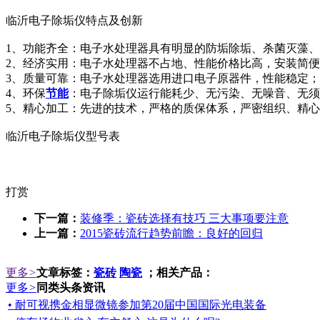
临沂电子除垢仪特点及创新
1、功能齐全：电子水处理器具有明显的防垢除垢、杀菌灭藻
2、经济实用：电子水处理器不占地、性能价格比高，安装简
3、质量可靠：电子水处理器选用进口电子原器件，性能稳定
4、环保
节能
：电子除垢仪运行能耗少、无污染、无噪音、无须
5、精心加工：先进的技术，严格的质保体系，严密组织、精心
临沂电子除垢仪型号表
打赏
下一篇：
装修季：瓷砖选择有技巧 三大事项要注意
上一篇：
2015瓷砖流行趋势前瞻：良好的回归
更多
>
文章标签：
瓷砖
陶瓷
；相关产品：
更多
>
同类头条资讯
• 耐可视携金相显微镜参加第20届中国国际光电装备