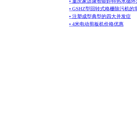
• 重庆家适康智能好特热水循环
• GSHZ型回转式格栅除污机
• 注塑成型典型的四大并发症
• 4米电动剪板机价格优惠