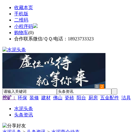
收藏本页
手机版
二维码
小程序码
购物车
(
0
)
合作联系微信/ＱＱ/电话：18923733323
1
2
挖矿：
环保
装修
建材
佛山
瓷砖
阳台
厨房
五金配件
洁具
水泥头条
头条资讯
水泥头条
>
头条资讯
>
水泥商企动态