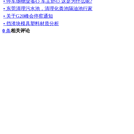
• 停车场物业省心 车主舒心 这是为什么呢?
• 东莞清理污水池，清理化粪池隔油池行家
• 关于G20峰会停窑通知
• 挡渣块模具塑料材质分析
0
条
相关评论