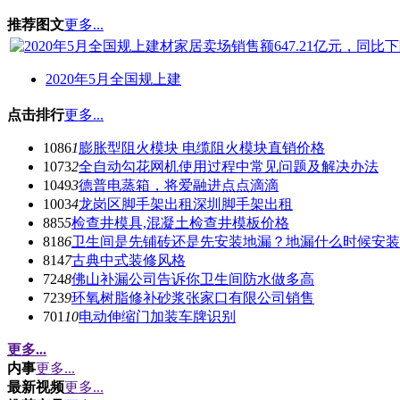
推荐图文
更多...
2020年5月全国规上建
点击排行
更多...
1086
1
膨胀型阻火模块 电缆阻火模块直销价格
1073
2
全自动勾花网机使用过程中常见问题及解决办法
1049
3
德普电蒸箱，将爱融进点点滴滴
1003
4
龙岗区脚手架出租深圳脚手架出租
885
5
检查井模具,混凝土检查井模板价格
818
6
卫生间是先铺砖还是先安装地漏？地漏什么时候安装
814
7
古典中式装修风格
724
8
佛山补漏公司告诉你卫生间防水做多高
723
9
环氧树脂修补砂浆张家口有限公司销售
701
10
电动伸缩门加装车牌识别
更多...
内事
更多...
最新视频
更多...