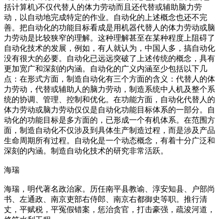
括计算机)不仅代替人的体力劳动而且还代替或辅助脑力劳
动，以自动地完成特定的作业。自动化的上述概念也还不完
善。把自动化的功能目标看成是用机器代替人的体力劳动或脑
力劳动是比较狭窄的理解。这种理解甚至在某种程度上阻碍了
自动化技术的发展，例如，有人就认为，中国人多，搞自动化
没有很大的必要。自动化已远远突破了上述传统的概念，具有
更加宽广和深刻的内涵。自动化的广义内涵至少包括以下几
点：在形式方面，制造自动化有三个方面的含义：代替人的体
力劳动，代替或辅助人的脑力劳动，制造系统中人机及整个系
统的协调、管理、控制和优化。在功能方面，自动化代替人的
体力劳动或脑力劳动仅仅是自动化功能目标体系的一部分。自
动化的功能目标是多方面的，已形成一个有机体系。在范围方
面，制造自动化不仅涉及到具体生产制造过程，而是涉及产品
生命周期所有过程。自动化是一个动态概念，有着十分广泛和
深刻的内涵。制造自动化技术的研究非常活跃。
海瑞
海瑞，明代著名政治家。历任南平县教谕、淳安知县、户部尚
书、左通政、南京吏部右侍郎、南京右都御史等职。推行清
丈，平赋税，平冤假错案，惩治贪官，打击豪强，疏浚河道，