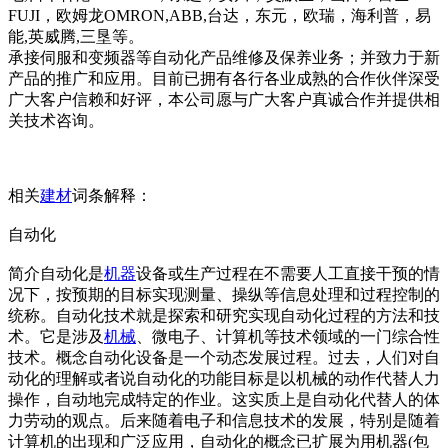
FUJI，欧姆龙OMRON,ABB,台达，东元，欧瑞，海利普，易
能,英威腾,三垦等。
承接伺服和变频器等自动化产品维修及保养业务；并致力于新
产品的推广和应用。目前已拥有各行各业成熟的合作伙伴深受
广大客户信赖和好评，本公司愿与广大客户真诚合作并提供相
关技术咨询。
相关
建材
词条解释：
自动化
简介自动化是
机器
设备或生产过程在不需要人工直接干预的情
况下，按预期的目标实现测量、操纵等信息处理和过程控制的
统称。自动化技术就是探索和研究实现自动化过程的方法和技
术。它是涉及
机械
、微电子、计算机等技术领域的一门综合性
技术。概念自动化设备是一个动态发展过程。过去，人们对自
动化的理解或者说自动化的功能目标是以机械的动作代替人力
操作，自动地完成特定的作业。这实质上是自动化代替人的体
力劳动的观点。后来随着电子和信息技术的发展，特别是随着
计算机的出现和广泛应用，自动化的概念已扩展为用机器(包