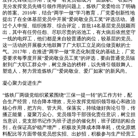
充分发挥党员先锋引领作用的问题上，炼铁厂党委给出了明确
的答案。2016年，结合“两学一做”学习教育，厂党委创新性地
提出了在全体基层党员中开展“爱岗敬业员工奖”评选活动。通
过个人申报、组织推荐、综合评定，首批14名基层党员脱颖而
出，其中有任劳任怨、尽职尽责的浴池工，有大病后依然坚守
一线的电焊工，他们都是来自较普通的岗位，较基层的党员。
这一活动的开展极大地鼓舞了广大职工立足岗位做贡献的士
气。2017年，在推进“两学一做”常态化制度化的基础上，厂党
委要求每季度开展“爱岗敬业员工奖”的评选，要由普通党员辐
射到广大职工群众中，树立身边的榜样，以先锋引领鼓舞人、
塑造人，努力营造炼铁厂“爱岗敬业、爱厂如家”的新风尚。
凝心聚力促进生产
“炼铁厂两级党组织紧紧围绕“三保一提一转”的工作方针，配
合生产经营，结合降本增效，充分发挥党组织领导核心和政治
核心作用，把方向、管大局、保落实，持续做好舆论引导，传
播正能量，凝聚万众心。党员领导干部强化责任意识，树立担
当意识，党支部书记作为班子进步的催化剂，班子团结的粘合
剂，在保证高炉稳产增产，积极攻关降成本降单耗，优化原燃
料配比等方面带领党员想实招、出妙招，积极参与生产经营工