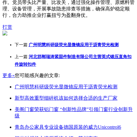
作。党员带头比产量、比攻关，通过强化操作管理、原燃料管
理、设备管理，开展事故隐患排查等措施，确保高炉稳定顺
行，合力助推企业打赢扭亏为盈翻身仗。
打赏
下一篇:
广州明慧科研级荧光显微镜应用于沥青荧光检测
上一篇:
河北邯郸瑞涛紧固件制造有限公司主营英式锻压直角扣
件旋转扣件
更多»
您可能感兴趣的文章:
广州明慧科研级荧光显微镜应用于沥青荧光检测
新型高效重型细碎机该如何选择合适的生产厂家
美阁门窗荣获铝门窗 “创新性品牌”引领门窗行业创新升
级
青岛办公家具专业设备德国原装的威力Unicontrol6