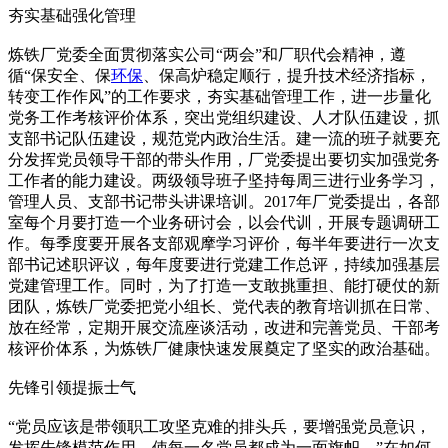
夯实基础强化管理
炼铁厂党委全面贯彻落实公司“两会”和厂职代会精神，遵
循“保安全、保
环保
、保高炉稳定顺行，提升技术经济指标，
转变工作作风”的工作要求，夯实基础管理工作，进一步量化
党务工作考核评价体系，突出党组织建设、人才队伍建设，抓
支部书记队伍建设，规范党内政治生活。建一流的班子就要充
分发挥党员领导干部的带头作用，厂党委提出要切实加强党务
工作者的能力建设。两级领导班子坚持每周三进行业务学习，
管理人员、支部书记带头讲课培训。2017年厂党委提出，各部
室每个月要打造一个业务研讨会，以会代训，开展专题调研工
作。每季度要开展各支部观摩学习评价，每半年要进行一次支
部书记述职评议，每年度要进行党建工作总评，持续加强基层
党建管理工作。同时，为了打造一支敢挑重担、能打硬仗的新
团队，炼铁厂党委把党小组长、党代表的教育培训抓在日常、
放在经常，定期开展交流座谈活动，改进和完善党员、干部考
核评价体系，为炼铁厂健康快速发展奠定了坚实的政治基础。
先锋引领提振士气
“党员应该是带领职工攻坚克难的排头兵，要增强党员意识，
发挥先锋模范作用，使每一名党员都成为一面旗帜。”在如何