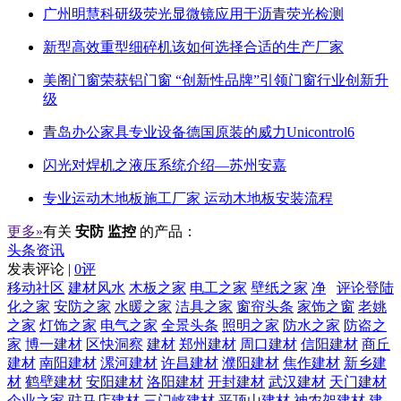
广州明慧科研级荧光显微镜应用于沥青荧光检测
新型高效重型细碎机该如何选择合适的生产厂家
美阁门窗荣获铝门窗 “创新性品牌”引领门窗行业创新升
级
青岛办公家具专业设备德国原装的威力Unicontrol6
闪光对焊机之液压系统介绍—苏州安嘉
专业运动木地板施工厂家 运动木地板安装流程
更多»
有关
安防 监控
的产品：
头条资讯
发表评论 |
0评
移动社区
建材风水
木板之家
电工之家
壁纸之家
净
评论登陆
化之家
安防之家
水暖之家
洁具之家
窗帘头条
家饰之窗
老姚
之家
灯饰之家
电气之家
全景头条
照明之家
防水之家
防盗之
家
博一建材
区快洞察
建材
郑州建材
周口建材
信阳建材
商丘
建材
南阳建材
漯河建材
许昌建材
濮阳建材
焦作建材
新乡建
材
鹤壁建材
安阳建材
洛阳建材
开封建材
武汉建材
天门建材
企业之家
驻马店建材
三门峡建材
平顶山建材
神农架建材
建