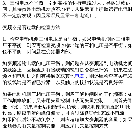
3、三相电压不平衡，引起某相的运行电流过大，导致过载跳
闸，其特点是电动机发热不均衡，从显示屏上读取运行电流时
不一定能发现（因显示屏只显示一相电流）。
变频器是否过载的检查方法
1、检查电动机侧三相电压是否平衡，如果电动机侧的三相电
压不平衡，则应再检查变频器输出端的三相电压是否平衡，如
也不平衡，则问题在变频器内部。
如变频器输出端的电压平衡，则问题在从变频器到电动机之间
的线路上，应检查所有接线端的螺钉是否都已拧紧，如果在变
频器和电动机之间有接触器或其他
电器
，则还应检查有关电器
的接线端是否都已拧紧，以及触点的接触状况是否良好等。
如果电动机侧三相电压平衡，则应了解跳闸时的工作频率：如
工作频率较低，又未用矢量控制（或无矢量控制），则首先降
低U/f比，如果降低后仍能带动负载，则说明原来预置的U/f比
过高，励磁电流的峰值偏大，可通过降低U/f比来减小电流；
如果降低后带不动负载了，则应考虑加大变频器的容量；如果
变频器具有矢量控制功能，则应采用矢量控制方式。