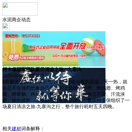
水泥商企动态
柯卡保冠军团队夏日清凉之旅-“九寨沟 ”
2023-08-08 浏览:
575
8月重庆进入了三伏天气，每天持续40度的高温，天一热，就
会忍不住强烈想象自己是火炉上面的烤牛肉、烤鸡翅、烤鸡
腿、烤香肠、烤韭菜、烤生蚝……然后就坐立不安、汗流浃
背、燥热难耐……在酷热难耐的三伏天，重庆柯卡保组织了一
场夏日清凉之旅-九寨沟之行，整个旅行耗时五天四晚。
相关
建材
词条解释：