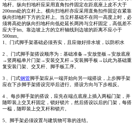
地杆。纵向扫地杆应采用直角扣件固定在距底座上皮不大于
200mm处的立杆上。横向扫地杆亦应采用直角扣件固定在紧靠
纵向扫地杆下方的立杆上。当立杆基础不在同一高度上时，必
须将高处的纵向扫地杆向低处延长两跨与立杆固定，高低差不
应大于lm。靠边坡上方的立杆轴线到边坡的距离不应小于
500mm。
1、门式脚手架基础必须夯实，且应做好排水坡，以防积水
2 、门式脚手架搭设顺序为：基础准备→安放垫板→安放底座
→竖两榀单片门架→安装交叉杆→安装脚手板→以此为基础重
复安装门架、交叉杆、脚手板工序。
3 、门式
钢管
脚手架应从一端开始向另一端搭设，上步脚手架
应在下步脚手架搭设完毕后进行。搭设方向与下步相反。
4 、每步脚手架的搭设，应先在端点底座上插入两榀门架，并
随即装上交叉杆固定，锁好锁片，然后搭设以后的门架，每搭
一榀，随即装上交叉杆和锁片。
5、脚手架必须设置与建筑物可靠的连结。