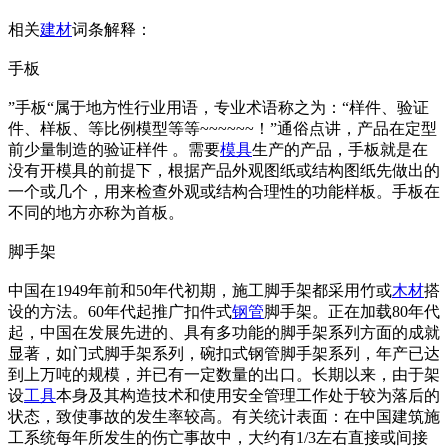
相关
建材
词条解释：
手板
”手板“属于地方性行业用语，专业术语称之为：“样件、验证
件、样板、等比例模型等等~~~~~~！”通俗点讲，产品在定型
前少量制造的验证样件 。需要
模具
生产的产品，手板就是在
没有开模具的前提下，根据产品外观图纸或结构图纸先做出的
一个或几个，用来检查外观或结构合理性的功能样板。手板在
不同的地方亦称为首板。
脚手架
中国在1949年前和50年代初期，施工脚手架都采用竹或
木材
搭
设的方法。60年代起推广扣件式
钢管
脚手架。正在加载80年代
起，中国在发展先进的、具有多功能的脚手架系列方面的成就
显著，如门式脚手架系列，碗扣式钢管脚手架系列，年产已达
到上万吨的规模，并已有一定数量的出口。长期以来，由于架
设
工具
本身及其构造技术和使用安全管理工作处于较为落后的
状态，致使事故的发生率较高。有关统计表面：在中国建筑施
工系统每年所发生的伤亡事故中，大约有1/3左右直接或间接