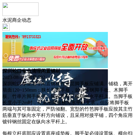
水泥商企动态
深圳蛇口专业清理闲置钢材
2023-08-17 浏览:
592
深圳蛇口专业清理闲置钢材作业层脚手板应铺满、铺稳，离开
墙面120~150mm；狭长型脚手板，如冲压钢脚手板、木脚手
板、竹串片脚手板等，应设置在三根横向水平杆上。当脚手板
长度小于2m时，可采用两根横向水平杆支承，但应将脚手板
两端与其可靠固定，严防倾翻。宽型的竹笆脚手板应按其主竹
筋垂直于纵向水平杆方向铺设，且采用对接平铺，四个角应用
镀锌钢丝固定在纵向水平杆上。
每根立杆底部应设置底座或垫板。脚手架必须设置纵、横向扫