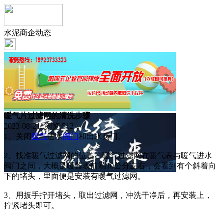
水泥商企动态
暖气片过滤网的清洗步骤
2023-08-21 浏览:
512
1、关闭
暖气
进水
阀门
和出水阀门。
2、找准暖气过滤网的位置。暖气过滤网在暖气表与暖气进水
阀门之间，大概是暖器表前端10公分左右，会看到有个斜着向
下的堵头，里面便是安装有暖气过滤网。
3、用扳手拧开堵头，取出过滤网，冲洗干净后，再安装上，
拧紧堵头即可。