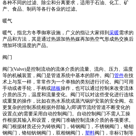
各种不同的过滤、除尘和分离要求，适用于石油、化工、矿
产、食品、制药等各行各业的过滤。
暖气
暖气，指北方冬季御寒设施，广义的指让大家得到
采暖
需求的
产品和方法，其是通过热源加热热媒再加热空气形成热交换后
增加环境温度的产品。
阀门
阀门(Valve)是控制流动的流体介质的流量、流向、压力、温度
等的机械装置，阀门是管道系统中基本的部件。阀门
管件
在技
术上与泵一样，常常作为一个单独的类别进行讨论。阀门可用
手动或者手轮，手柄或
踏板
操作，也可以通过控制来改变流体
介质的压力，温度和流量变化。阀门可以对这些变化进行连续
或重复的操作，比如在热水系统或蒸汽锅炉安装的安全阀。在
更复杂的控制系统根据外部输入(即调节流经管道不断变化的
设置点)的需要采用自动控制阀门。自动控制阀门不需人工操
作根据其输入和设置，使阀门准确控制流体介质的各项要求。
阀门根据材质还分为铸铁阀门，铸钢阀门，不锈钢阀门，铬钼
钢阀门，铬钼钒钢阀门，双相钢阀门，
塑料
阀门，非标订制等