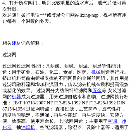
4、打开所有阀门，听到比较明显的流水声后，暖气片便可再
次升温。
欢迎随时拨打电话***或登录公司网站lixing-nqp，祝福所有用
户都有一个温暖的冬天。
相关
建材
词条解释：
过滤网
过滤网过滤网 性能：具耐酸、耐碱、耐温、耐磨等性能 用
途：用于矿业、石油、化工、食品、医药、
机械
制造等行业。
挤出机料简前由筛板支撑的不同网目的金属丝网组，其作用是
过滤熔融料流和增加料流阻力，借以滤去机械杂质和提高混炼
或塑化的效果。 过滤网分为纺织纤维滤网和
五金
等,安装过滤
网的
机器
成为过滤器，用来过滤自然水和食物。过滤网执行标
准： JB/T 10718-2007 NF F13-825-1992 NF F13-825-1992 DIN
87154-1954 过滤网特点： 直接过滤，工艺简单，透气性好，
精度均匀稳定，不泄漏，再生性能好、再生速度快、安装方
便、效率高、使用寿命长。 过滤网用途 ：主要用于
空调
、
净
化器
、抽
油烟机
、空气滤清器，除湿器、及除尘器等，适用于