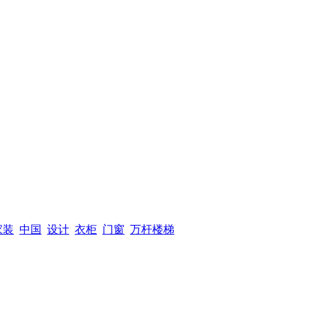
家装
中国
设计
衣柜
门窗
万杆楼梯