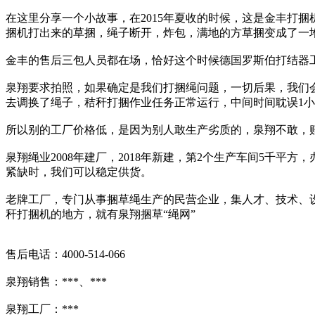
在这里分享一个小故事，在2015年夏收的时候，这是金丰打
捆机打出来的草捆，绳子断开，炸包，满地的方草捆变成了一
金丰的售后三包人员都在场，恰好这个时候德国罗斯伯打结器
泉翔要求拍照，如果确定是我们打捆绳问题，一切后果，我们
去调换了绳子，秸秆打捆作业任务正常运行，中间时间耽误1
所以别的工厂价格低，是因为别人敢生产劣质的，泉翔不敢，
泉翔绳业2008年建厂，2018年新建，第2个生产车间5千平方
紧缺时，我们可以稳定供货。
老牌工厂，专门从事捆草绳生产的民营企业，集人才、技术、
秆打捆机的地方，就有泉翔捆草“绳网”
售后电话：4000-514-066
泉翔销售：***、***
泉翔工厂：***