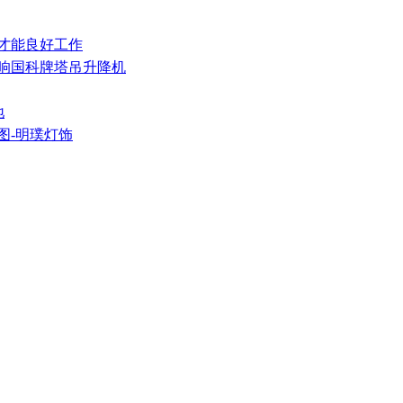
护才能良好工作
影响国科牌塔吊升降机
地
图-明璞灯饰