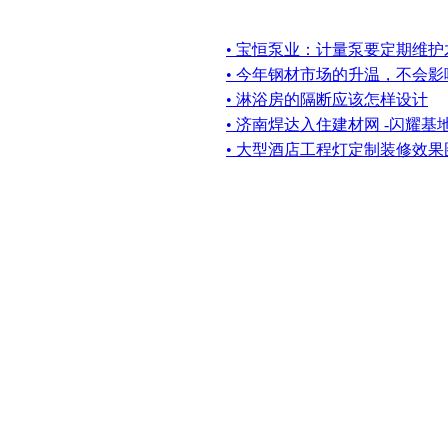
• 宝恒泵业：计量泵要定期维
• 今年钢材市场的升温，不会
• 淋浴房的隔断应该怎样设计
• 济南焊达入住建材网 -闪耀基
• 大型酒店工程灯定制装修效果