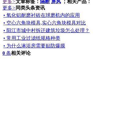
更多
>
文章标签：
隔断
屏风
；相关产品：
更多
>
同类头条资讯
• 氧化铝耐磨衬砖在球磨机内的应用
• 空心六角块模具,实心六角块模具对比
• 阳江市城中村拆迁建筑垃圾怎么处理？
• 常用工业过滤纸规格种类
• 为什么淋浴房需要贴防爆膜
0
条
相关评论