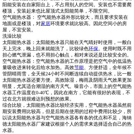
阳能安装在自家阳台上，不占用别人的空间。安装也不需要爬
楼顶，安装起来也比屋顶式太阳能简单，不限空间。
空气能热水器： 空气能热水器外形比较大，而且要求安装在
地面或是楼顶，对
家居
环境要求就比较高。因此空间小的房
屋，不宜安装。
洗澡比较
太阳能热水器：太阳能热水器只能在天气晴好时使用，一般白
天上完水，晚上回来就能洗了，比较绿色
环保
。使用时既不用
担心燃气泄漏，也不用担心触点，相对来说还是比较安全的。
空气能热水器：空气能热水器的工作原理是把空气中的低温热
量吸收进来转化后给水加热。高效
节能
、方便舒适，全年候不
管阴晴雨雪，全天候24小时不间断连续自动提供热水，比一般
太阳能热水器还要方便。高效除湿，梅雨及阴雨天气效果更加
明显，尤其适合潮湿的南方天气。噪音小，市面上的空气能热
水器工作温度在0-40℃，因此在南方，它能有很好的表现，不
过在北方就很难达到预想的效果。
综合比较，太阳能热水器比较经济实用，空气能热水器虽然前
期安装费用比较高，但是后期在使用的过程中费用比较少，所
以说太阳能热水器与空气能热水器各有各的优点和不足，海纳
德太阳能热水器厂家建议根据个人的需求来选择适合自己的热
水器。