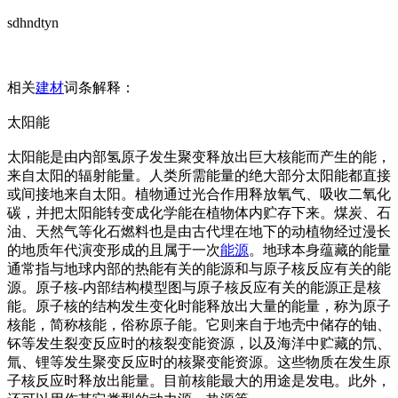
sdhndtyn
相关
建材
词条解释：
太阳能
太阳能是由内部氢原子发生聚变释放出巨大核能而产生的能，
来自太阳的辐射能量。人类所需能量的绝大部分太阳能都直接
或间接地来自太阳。植物通过光合作用释放氧气、吸收二氧化
碳，并把太阳能转变成化学能在植物体内贮存下来。煤炭、石
油、天然气等化石燃料也是由古代埋在地下的动植物经过漫长
的地质年代演变形成的且属于一次
能源
。地球本身蕴藏的能量
通常指与地球内部的热能有关的能源和与原子核反应有关的能
源。原子核-内部结构模型图与原子核反应有关的能源正是核
能。原子核的结构发生变化时能释放出大量的能量，称为原子
核能，简称核能，俗称原子能。它则来自于地壳中储存的铀、
钚等发生裂变反应时的核裂变能资源，以及海洋中贮藏的氘、
氚、锂等发生聚变反应时的核聚变能资源。这些物质在发生原
子核反应时释放出能量。目前核能最大的用途是发电。此外，