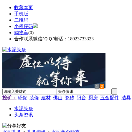
收藏本页
手机版
二维码
小程序码
购物车
(
0
)
合作联系微信/ＱＱ/电话：18923733323
1
2
挖矿：
环保
装修
建材
佛山
瓷砖
阳台
厨房
五金配件
洁具
水泥头条
头条资讯
水泥头条
>
头条资讯
>
水泥商企动态