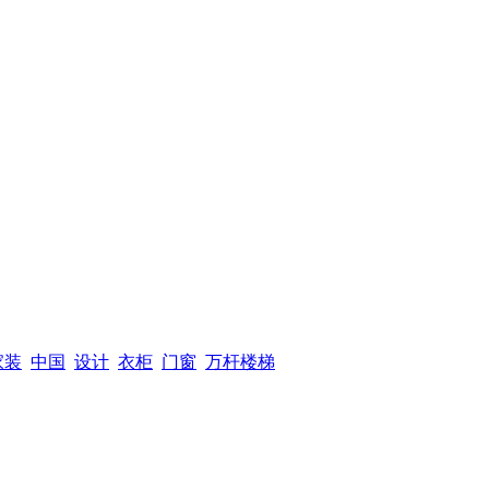
家装
中国
设计
衣柜
门窗
万杆楼梯