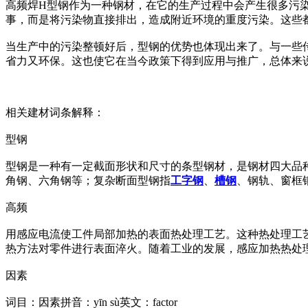
高频焊H型钢作为一种钢材，在它的生产过程中会产生很多污
事，而是将污染物直接排出，造成附近环境的重度污染。这些
当生产中的污染整顿好后，型钢的优势也体现出来了。与一些
省力又环保。这也使它在当今政策下得到应用与推广，总体来
相关建材词条解释：
型钢
型钢是一种有一定截面形状和尺寸的条型钢材，是钢材四大品种
角钢、六角钢等；复杂断面型钢指
工字钢
、
槽钢
、钢轨、窗框
高频
用感应电流使工件局部加热的表面热处理工艺。这种热处理工艺
热方法对零件进行表面淬火。随着工业的发展，感应加热热处
因素
词目：因素拼音：yīn sù英文：factor