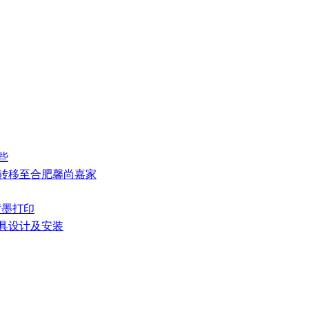
些
式转移至合肥馨尚嘉家
械喷墨打印
家具设计及安装