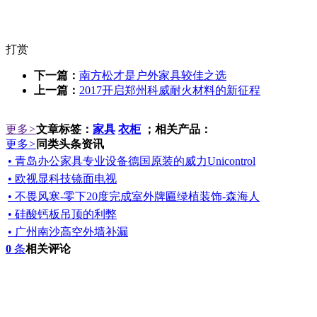
打赏
下一篇：
南方松才是户外家具较佳之选
上一篇：
2017开启郑州科威耐火材料的新征程
更多
>
文章标签：
家具
衣柜
；相关产品：
更多
>
同类头条资讯
• 青岛办公家具专业设备德国原装的威力Unicontrol
• 欧视显科技镜面电视
• 不畏风寒-零下20度完成室外牌匾绿植装饰-森海人
• 硅酸钙板吊顶的利弊
• 广州南沙高空外墙补漏
0
条
相关评论