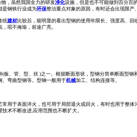
染物，虽然我国全力的研发
净化
设施，但是也不可能做到百分百
都是钢铁行业成为
环保
整治重点对象的原因，有时还会出现限产
传统
建材
比较后，能明显的看出型钢的使用年限长、强度高、回
说，瑕不掩瑜，前途广亮。
(板、管、型、丝 )之一。根据断面形状，型钢分简单断面型钢
钢、弯曲型钢等。型钢一般用于
机械
加工、结构连接等。
常用于表面淬火，也可用于局部退火或回火，有时也用于整体淬
理技术不断改进,应用范围也不断扩大。