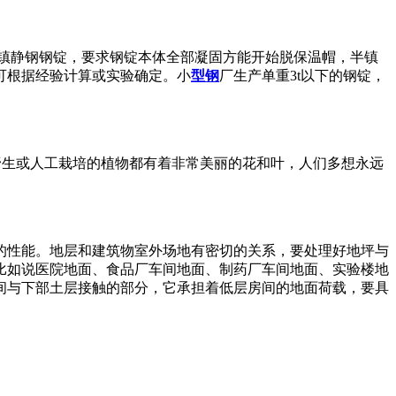
。镇静钢钢锭，要求钢锭本体全部凝固方能开始脱保温帽，半镇
可根据经验计算或实验确定。小
型钢
厂生产单重3t以下的钢锭，
多野生或人工栽培的植物都有着非常美丽的花和叶，人们多想永远
的性能。地层和建筑物室外场地有密切的关系，要处理好地坪与
比如说医院地面、食品厂车间地面、制药厂车间地面、实验楼地
间与下部土层接触的部分，它承担着低层房间的地面荷载，要具