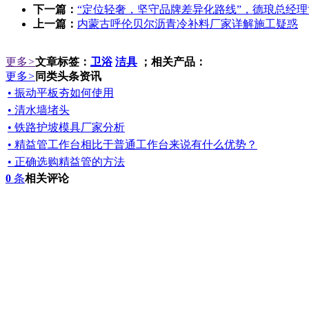
下一篇：
“定位轻奢，坚守品牌差异化路线”，德琅总经
上一篇：
内蒙古呼伦贝尔沥青冷补料厂家详解施工疑惑
更多
>
文章标签：
卫浴
洁具
；相关产品：
更多
>
同类头条资讯
• 振动平板夯如何使用
• 清水墙堵头
• 铁路护坡模具厂家分析
• 精益管工作台相比于普通工作台来说有什么优势？
• 正确选购精益管的方法
0
条
相关评论