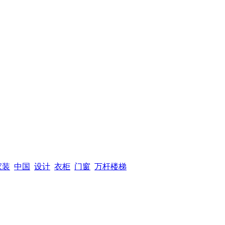
家装
中国
设计
衣柜
门窗
万杆楼梯