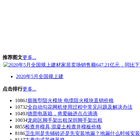
推荐图文
更多...
2020年5月全国规上建
点击排行
更多...
1086
1
膨胀型阻火模块 电缆阻火模块直销价格
1073
2
全自动勾花网机使用过程中常见问题及解决办法
1049
3
德普电蒸箱，将爱融进点点滴滴
1003
4
龙岗区脚手架出租深圳脚手架出租
885
5
检查井模具,混凝土检查井模板价格
818
6
卫生间是先铺砖还是先安装地漏？地漏什么时候安装
814
7
古典中式装修风格