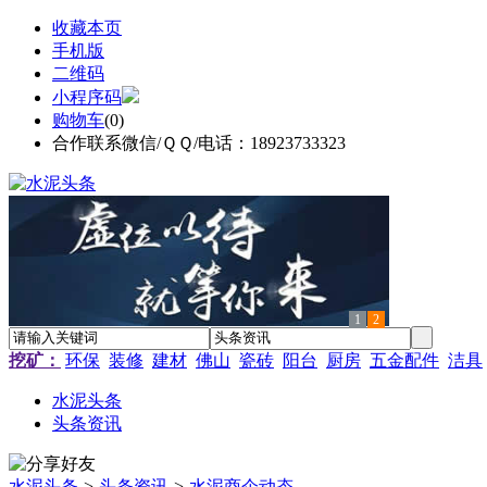
收藏本页
手机版
二维码
小程序码
购物车
(
0
)
合作联系微信/ＱＱ/电话：18923733323
1
2
挖矿：
环保
装修
建材
佛山
瓷砖
阳台
厨房
五金配件
洁具
水泥头条
头条资讯
水泥头条
>
头条资讯
>
水泥商企动态