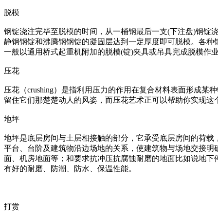
脱模
钢锭浇注完毕至脱模的时间，从一桶钢最后一支(下注盘)钢锭
静钢钢锭和沸腾钢钢锭的凝固层达到一定厚度即可脱模。各种
一般以通用桥式起重机附加的脱模(锭)夹具或吊具完成脱模作
压花
压花（crushing）是指利用压力的作用在复合材料表面形
留住它们那楚楚动人的风姿，而压花艺术正可以帮助你实现这
地坪
地坪是底层房间与土层相接触的部分，它承受底层房间的荷载
平台、台阶及建筑物沿边场地的关系，使建筑物与场地交接明
面、机房地面等；和要求抗冲压抗腐蚀耐磨的地面比如说地下
有好的耐磨、防潮、防水、保温性能。
打赏