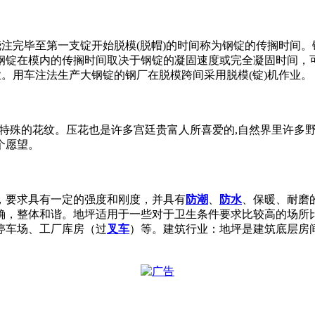
浇注完毕至第一支锭开始脱模(脱帽)的时间称为钢锭的传搁时间
钢锭在模内的传搁时间取决于钢锭的凝固速度或完全凝固时间，
业。用车注法生产大钢锭的钢厂在脱模跨间采用脱模(锭)机作业。
成某种特殊的花纹。压花也是许多宫廷贵富人所喜爱的,自然界里许
个愿望。
，要求具有一定的强度和刚度，并具有
防潮
、
防水
、保暖、耐磨
确，整体和谐。地坪适用于一些对于卫生条件要求比较高的场所
停车场、工厂库房（过
叉车
）等。建筑行业：地坪是建筑底层房