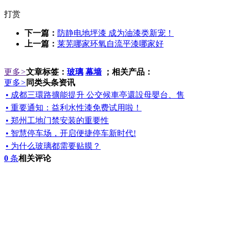
打赏
下一篇：
防静电地坪漆 成为油漆类新宠！
上一篇：
莱芜哪家环氧自流平漆哪家好
更多
>
文章标签：
玻璃
幕墙
；相关产品：
更多
>
同类头条资讯
• 成都三環路擴能提升 公交候車亭還設母嬰台、售
• 重要通知：益利水性漆免费试用啦！
• 郑州工地门禁安装的重要性
• 智慧停车场，开启便捷停车新时代!
• 为什么玻璃都需要贴膜？
0
条
相关评论