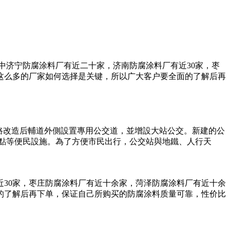
中济宁防腐涂料厂有近二十家，济南防腐涂料厂有近30家，枣
这么多的厂家如何选择是关键，所以广大客户要全面的了解后再
路改造后輔道外側設置專用公交道，並增設大站公交。新建的公
車點等便民設施。為了方便市民出行，公交站與地鐵、人行天
30家，枣庄防腐涂料厂有近十余家，菏泽防腐涂料厂有近十余
的了解后再下单，保证自己所购买的防腐涂料质量可靠，性价比