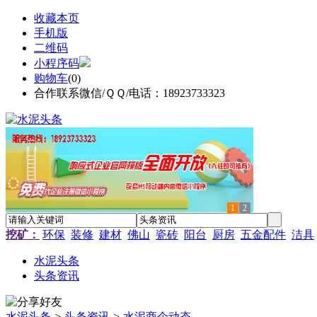
收藏本页
手机版
二维码
小程序码
购物车
(
0
)
合作联系微信/ＱＱ/电话：18923733323
1
2
挖矿：
环保
装修
建材
佛山
瓷砖
阳台
厨房
五金配件
洁具
水泥头条
头条资讯
水泥头条
>
头条资讯
>
水泥商企动态