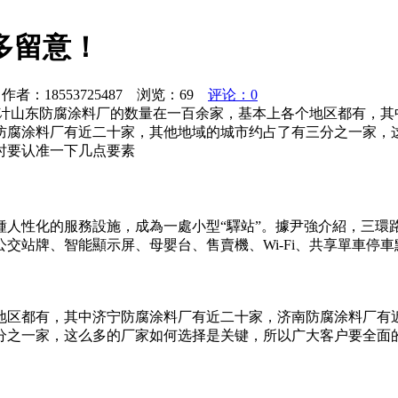
多留意！
者：18553725487 浏览：
69
评论：0
计山东防腐涂料厂的数量在一百余家，基本上各个地区都有，其
防腐涂料厂有近二十家，其他地域的城市约占了有三分之一家，
时要认准一下几点要素
種人性化的服務設施，成為一處小型“驛站”。據尹強介紹，三環
交站牌、智能顯示屏、母嬰台、售賣機、Wi-Fi、共享單車停
地区都有，其中济宁防腐涂料厂有近二十家，济南防腐涂料厂有近
分之一家，这么多的厂家如何选择是关键，所以广大客户要全面