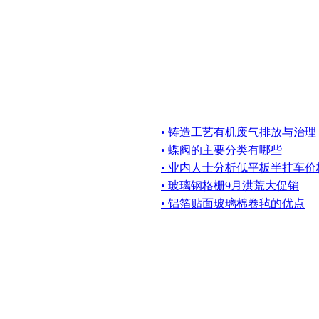
• 铸造工艺有机废气排放与治理
• 蝶阀的主要分类有哪些
• 业内人士分析低平板半挂车
• 玻璃钢格栅9月洪荒大促销
• 铝箔贴面玻璃棉卷毡的优点