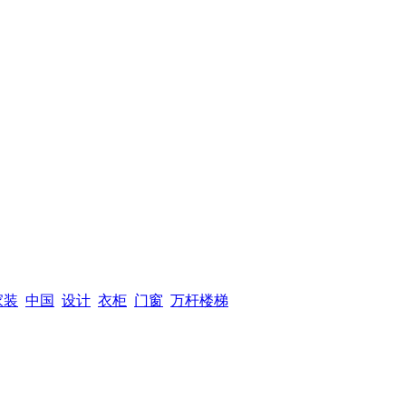
家装
中国
设计
衣柜
门窗
万杆楼梯