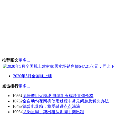
推荐图文
更多...
2020年5月全国规上建
点击排行
更多...
1086
1
膨胀型阻火模块 电缆阻火模块直销价格
1073
2
全自动勾花网机使用过程中常见问题及解决办法
1049
3
德普电蒸箱，将爱融进点点滴滴
1003
4
龙岗区脚手架出租深圳脚手架出租