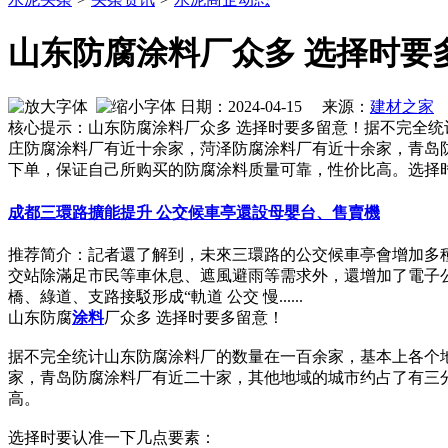
山东防腐涂料厂众多 选择时要
日期：2024-04-15 来源：
建材之家
作
核心提示：山东防腐涂料厂众多 选择时要多留意！据不完全统
庄防腐涂料厂有近十余家，菏泽防腐涂料厂有近十余家，青岛
下单，保证自己所购买的防腐涂料质量可靠，性价比高。选择
成都三環路擴能提升 公交候車亭還設母嬰台、售賣機
推荐简介：記者還了解到，未來三環路的公交候車亭會增加多
交站除滿足市民等車休息、遮風避雨等需求外，還增加了電子公
橋、綠道、支路接駁形成“軌道 公交 慢......
山东防腐
涂料
厂众多 选择时要多留意！
据不完全统计山东防腐涂料厂的数量在一百余家，基本上各个
家，青岛防腐涂料厂有近二十家，其他地域的城市约占了有三
高。
选择时要认准一下几点要素：