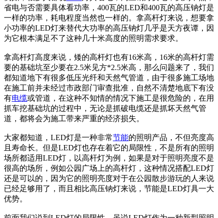
省电与否需要具体看功率，400瓦的LED和400瓦的高压钠灯是
一样的功率，耗电程度当然也一样的。拿高杆灯来说，想要拿
小功率的LED灯来替代大功率的高压钠灯几乎是天方夜谭，因
为它根本满足不了这种几十米高度的照明需求要求。
拿高杆灯高度来说，矮的高杆灯也有16米高，16米的高杆灯需
要的基础坑至少要在2.5米见方*2.5米高，那么问题来了，我们
都知道地下有很多低压光纤和天然气管道，由于很多施工场地
在施工前并未经过市政部门审查批准，自然不清楚地底下有没
有
电缆
或管道，在这种不知情的情况下施工是很危险的，在用
抓车挖基础坑的过程中，无论是抓破电缆还是抓坏天然气管
道，都将会为施工带来严重的经济损失。
大家都知道，LED灯是一种非常
节能
的照明产品，不但亮度高
且寿命长。但是LED灯也存在着它的局限性，不是所有的照明
场所都适用LED灯，以高杆灯为例，如果是对于照明亮度不是
很高的场所，例如公园广场上的高杆灯，这种情况搭配LED灯
还是可以的，因为它的照明亮度对于在公园散步游玩的人来说
已经足够用了，而且相比高压钠灯来说，节能是LED灯具一大
优势。
前面我们说到LED灯的局限性，虽说LED灯作为一种新型照明