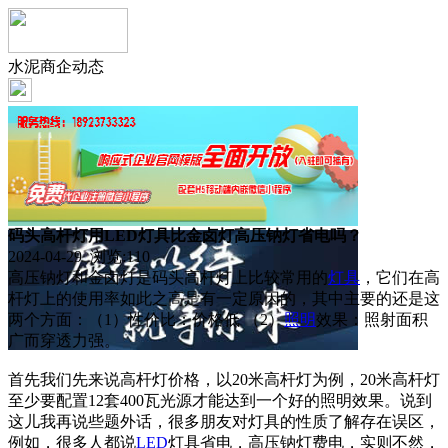
水泥商企动态
码头高杆灯用LED灯具比金卤灯高压钠灯省电吗？
2024-04-29 浏览:
110
高压钠灯和金卤灯是码头高杆灯上比较常用的
灯具
，它们在高
杆灯上的使用率如此之高是有一定原因的，其中主要的还是这
两个方面：（1）性价比：价格低 （2）
照明
效果：照射面积
广而穿透力强。
首先我们先来说高杆灯价格，以20米高杆灯为例，20米高杆灯
至少要配置12套400瓦光源才能达到一个好的照明效果。说到
这儿我再说些题外话，很多朋友对灯具的性质了解存在误区，
例如，很多人都说
LED
灯具省电，高压钠灯费电，实则不然，