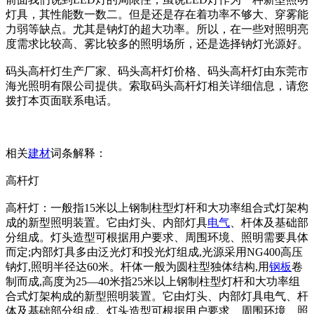
灯具，其性能数一数二。但是还是存在着功率不够大、穿雾能
力弱等缺点。尤其是钠灯的超大功率。所以，在一些对照明亮
度需求比较高、雾比较多的照明场所，还是选择钠灯光源好。
码头高杆灯生产厂家、码头高杆灯价格、码头高杆灯由东莞市
海光照明有限公司提供。索取码头高杆灯相关详细信息，请您
拨打本页面联系电话。
相关
建材
词条解释：
高杆灯
高杆灯：一般指15米以上钢制柱型灯杆和大功率组合式灯架构
成的新型照明装置。它由灯头、内部灯具
电气
、杆体及基础部
分组成。灯头造型可根据用户要求、周围环境、照明需要具体
而定;内部灯具多由泛光灯和投光灯组成,光源采用NG400高压
钠灯,照明半径达60米。杆体一般为圆柱型独体结构,用
钢板
卷
制而成,高度为25—40米指25米以上钢制柱型灯杆和大功率组
合式灯架构成的新型照明装置。它由灯头、内部灯具电气、杆
体及基础部分组成。灯头造型可根据用户要求、周围环境、照