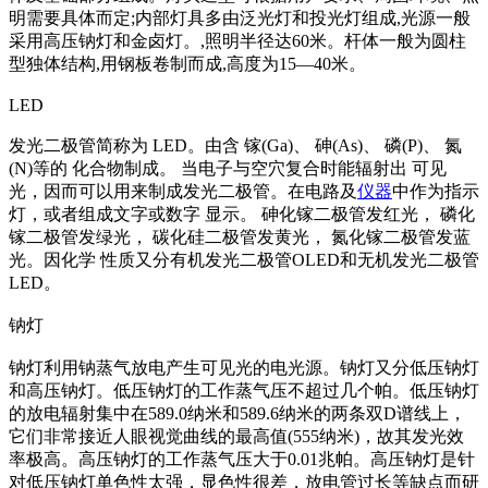
明需要具体而定;内部灯具多由泛光灯和投光灯组成,光源一般
采用高压钠灯和金卤灯。,照明半径达60米。杆体一般为圆柱
型独体结构,用钢板卷制而成,高度为15—40米。
LED
发光二极管简称为 LED。由含 镓(Ga)、 砷(As)、 磷(P)、 氮
(N)等的 化合物制成。 当电子与空穴复合时能辐射出 可见
光，因而可以用来制成发光二极管。在电路及
仪器
中作为指示
灯，或者组成文字或数字 显示。 砷化镓二极管发红光， 磷化
镓二极管发绿光， 碳化硅二极管发黄光， 氮化镓二极管发蓝
光。因化学 性质又分有机发光二极管OLED和无机发光二极管
LED。
钠灯
钠灯利用钠蒸气放电产生可见光的电光源。钠灯又分低压钠灯
和高压钠灯。低压钠灯的工作蒸气压不超过几个帕。低压钠灯
的放电辐射集中在589.0纳米和589.6纳米的两条双D谱线上，
它们非常接近人眼视觉曲线的最高值(555纳米)，故其发光效
率极高。高压钠灯的工作蒸气压大于0.01兆帕。高压钠灯是针
对低压钠灯单色性太强，显色性很差，放电管过长等缺点而研