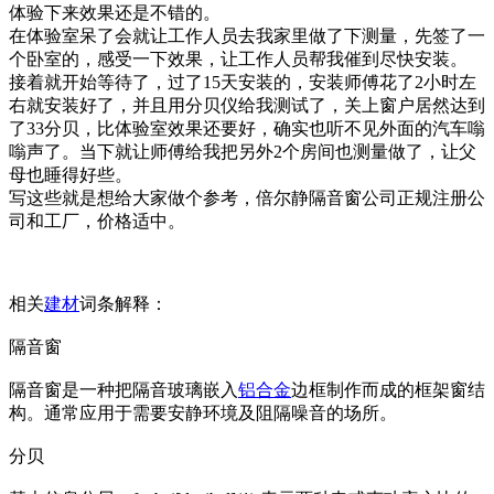
体验下来效果还是不错的。
在体验室呆了会就让工作人员去我家里做了下测量，先签了一
个卧室的，感受一下效果，让工作人员帮我催到尽快安装。
接着就开始等待了，过了15天安装的，安装师傅花了2小时左
右就安装好了，并且用分贝仪给我测试了，关上窗户居然达到
了33分贝，比体验室效果还要好，确实也听不见外面的汽车嗡
嗡声了。当下就让师傅给我把另外2个房间也测量做了，让父
母也睡得好些。
写这些就是想给大家做个参考，倍尔静隔音窗公司正规注册公
司和工厂，价格适中。
相关
建材
词条解释：
隔音窗
隔音窗是一种把隔音玻璃嵌入
铝合金
边框制作而成的框架窗结
构。通常应用于需要安静环境及阻隔噪音的场所。
分贝