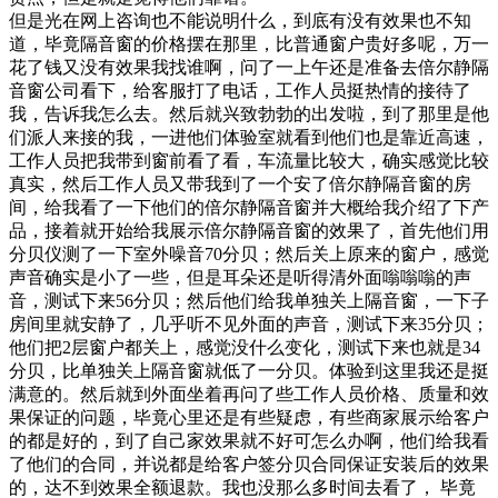
但是光在网上咨询也不能说明什么，到底有没有效果也不知
道，毕竟隔音窗的价格摆在那里，比普通窗户贵好多呢，万一
花了钱又没有效果我找谁啊，问了一上午还是准备去倍尔静隔
音窗公司看下，给客服打了电话，工作人员挺热情的接待了
我，告诉我怎么去。然后就兴致勃勃的出发啦，到了那里是他
们派人来接的我，一进他们体验室就看到他们也是靠近高速，
工作人员把我带到窗前看了看，车流量比较大，确实感觉比较
真实，然后工作人员又带我到了一个安了倍尔静隔音窗的房
间，给我看了一下他们的倍尔静隔音窗并大概给我介绍了下产
品，接着就开始给我展示倍尔静隔音窗的效果了，首先他们用
分贝仪测了一下室外噪音70分贝；然后关上原来的窗户，感觉
声音确实是小了一些，但是耳朵还是听得清外面嗡嗡嗡的声
音，测试下来56分贝；然后他们给我单独关上隔音窗，一下子
房间里就安静了，几乎听不见外面的声音，测试下来35分贝；
他们把2层窗户都关上，感觉没什么变化，测试下来也就是34
分贝，比单独关上隔音窗就低了一分贝。体验到这里我还是挺
满意的。然后就到外面坐着再问了些工作人员价格、质量和效
果保证的问题，毕竟心里还是有些疑虑，有些商家展示给客户
的都是好的，到了自己家效果就不好可怎么办啊，他们给我看
了他们的合同，并说都是给客户签分贝合同保证安装后的效果
的，达不到效果全额退款。我也没那么多时间去看了， 毕竟