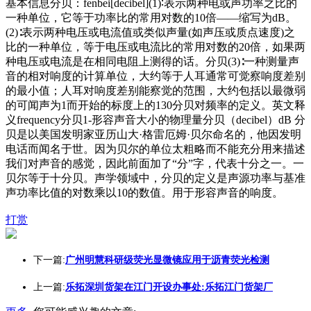
基本信息分贝：fenbei[decibel](1)∶表示两种电或声功率之比的
一种单位，它等于功率比的常用对数的10倍——缩写为dB。
(2)∶表示两种电压或电流值或类似声量(如声压或质点速度)之
比的一种单位，等于电压或电流比的常用对数的20倍，如果两
种电压或电流是在相同电阻上测得的话。分贝(3)∶一种测量声
音的相对响度的计算单位，大约等于人耳通常可觉察响度差别
的最小值；人耳对响度差别能察觉的范围，大约包括以最微弱
的可闻声为1而开始的标度上的130分贝对频率的定义。英文释
义frequency分贝1-形容声音大小的物理量分贝（decibel）dB 分
贝是以美国发明家亚历山大·格雷厄姆·贝尔命名的，他因发明
电话而闻名于世。因为贝尔的单位太粗略而不能充分用来描述
我们对声音的感觉，因此前面加了“分”字，代表十分之一。一
贝尔等于十分贝。声学领域中，分贝的定义是声源功率与基准
声功率比值的对数乘以10的数值。用于形容声音的响度。
打赏
下一篇:
广州明慧科研级荧光显微镜应用于沥青荧光检测
上一篇:
乐拓深圳货架在江门开设办事处:乐拓江门货架厂