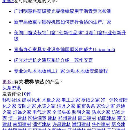
更多»
您可能感兴趣的文章:
广州明慧科研级荧光显微镜应用于沥青荧光检测
新型高效重型细碎机该如何选择合适的生产厂家
美阁门窗荣获铝门窗 “创新性品牌”引领门窗行业创新升
级
青岛办公家具专业设备德国原装的威力Unicontrol6
闪光对焊机之液压系统介绍—苏州安嘉
专业运动木地板施工厂家 运动木地板安装流程
更多»
有关
楼梯 铁艺
的产品：
头条资讯
发表评论 |
0评
移动社区
建材风水
木板之家
电工之家
壁纸之家
净
评论登陆
化之家
安防之家
水暖之家
洁具之家
窗帘头条
家饰之窗
老姚
之家
灯饰之家
电气之家
全景头条
照明之家
防水之家
防盗之
家
博一建材
区快洞察
建材
郑州建材
周口建材
信阳建材
商丘
建材
南阳建材
漯河建材
许昌建材
濮阳建材
焦作建材
新乡建