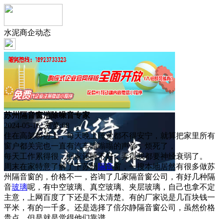
水泥商企动态
苏州隔音窗消除噪音专家
2024-05-16 浏览:
68
住在高架桥边上，每天晚上睡觉都不得安宁，就算把家里所有
窗户都关完也一直有汽车嗡嗡嗡的声音，烦死了，
每天工作累得很，回家还睡不好，弄得我都要神经衰弱了。
周末在家特意了解了下苏州
隔音
窗，一搜本地居然有很多做苏
州隔音窗的，价格不一，咨询了几家隔音窗公司，有好几种隔
音
玻璃
呢，有中空玻璃、真空玻璃、夹层玻璃，自己也拿不定
主意，上网百度了下还是不太清楚。有的厂家说是几百块钱一
平米，有的一千多。还是选择了倍尔静隔音窗公司，虽然价格
贵点，但是就是觉得他们靠谱。