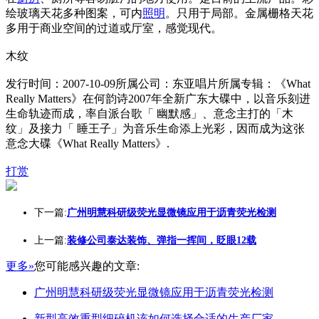
绘玻璃天花多种图案，可内
照明
。只用于局部。金属栅格天花
多用于商业空间的过道或厅室，感觉现代。
木纹
发行时间：2007-10-09所属公司：东亚唱片所属专辑：《What
Really Matters》在何韵诗2007年全新广东大碟中，以音乐刻进
生命轨迹而成，率自派台歌「 幽默感」、意念主打的「木
纹」及接力「 睡王子」为音乐生命添上光彩，因而成为这张
意念大碟《What Really Matters》.
打赏
下一篇:
广州明慧科研级荧光显微镜应用于沥青荧光检测
上一篇:
装修公司泰达装饰、弹指一挥间，眨眼12载
更多»
您可能感兴趣的文章:
广州明慧科研级荧光显微镜应用于沥青荧光检测
新型高效重型细碎机该如何选择合适的生产厂家