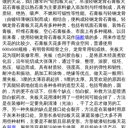
做的天花，我们通常叫“铝扣板天花”。吊顶轻钢龙骨石膏板天
花石膏板是以熟石膏为主要原料掺入添加剂与纤维制成，具有
质轻、绝热、吸声、不燃和可锯性等性能。石膏板与轻钢龙骨
（由镀锌薄钢压制而成）相结合，便构成轻钢龙骨石膏板。轻
钢龙骨石膏板天花具有多种种类，包括有纸面石膏板、装饰石
膏板、纤维石膏板、空心石膏板条。市面上有多种规格。以目
前来看，使用轻钢龙骨石膏板天花作
隔断
墙的多，用来作造型
天花的比较少。石膏板天花多用于商业空间，普通使用
600
x600规格，有明骨和暗骨之分。龙骨常用铝或铁。夹板天
花为现时装修常用。夹板（也叫胶合板），是将原木经蒸煮软
化后，沿年轮切成大张薄片，通过干燥、整理、涂胶、组坯、
热压、锯边而成。具有材质轻、强度高、良好的弹性和韧性、
耐冲击和振动。易加工和涂饰，绝缘等优点。做天花一般用5
厘夹板。3厘的太薄容易起拱，9厘的太厚。其受欢迎的原因在
于其能轻易地创造出各种各样的造型天花，包括弯曲的，圆
的，方的更不在话下。但有个缺点：怕白蚁。补救方法是喷洒
防白蚁药水。夹板天花用漆时用了一些时间可能会掉了，方法
是在装修时一定要先刷清漆（光油），干了之后才做另的工
序。另一种夹板的缺点是接口处会裂开，方法是在装修时用原
子灰来补接口处。异形长条铝扣板天花 家庭装修已大多不再
用些种材料，主要是不耐脏且容易变形。方形镀漆铝扣板天花
在
厨房
、厕所等容易脏污的地方使用。是目前的主流产品。彩