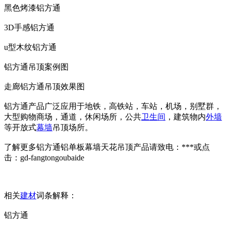
黑色烤漆铝方通
3D手感铝方通
u型木纹铝方通
铝方通吊顶案例图
走廊铝方通吊顶效果图
铝方通产品广泛应用于地铁，高铁站，车站，机场，别墅群，
大型购物商场，通道，休闲场所，公共
卫生间
，建筑物内
外墙
等开放式
幕墙
吊顶场所。
了解更多铝方通铝单板幕墙天花吊顶产品请致电：***或点
击：gd-fangtongoubaide
相关
建材
词条解释：
铝方通