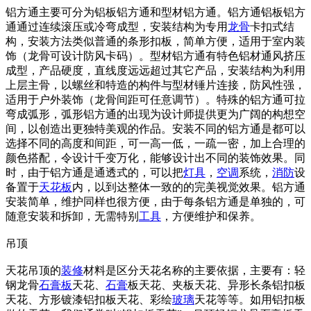
铝方通主要可分为铝板铝方通和型材铝方通。铝方通铝板铝方
通通过连续滚压或冷弯成型，安装结构为专用
龙骨
卡扣式结
构，安装方法类似普通的条形扣板，简单方便，适用于室内装
饰（龙骨可设计防风卡码）。型材铝方通有特色铝材通风挤压
成型，产品硬度，直线度远远超过其它产品，安装结构为利用
上层主骨，以螺丝和特造的构件与型材锤片连接，防风性强，
适用于户外装饰（龙骨间距可任意调节）。特殊的铝方通可拉
弯成弧形，弧形铝方通的出现为设计师提供更为广阔的构想空
间，以创造出更独特美观的作品。安装不同的铝方通是都可以
选择不同的高度和间距，可一高一低，一疏一密，加上合理的
颜色搭配，令设计千变万化，能够设计出不同的装饰效果。同
时，由于铝方通是通透式的，可以把
灯具
，
空调
系统，
消防
设
备置于
天花板
内，以到达整体一致的的完美视觉效果。铝方通
安装简单，维护同样也很方便，由于每条铝方通是单独的，可
随意安装和拆卸，无需特别
工具
，方便维护和保养。
吊顶
天花吊顶的
装修
材料是区分天花名称的主要依据，主要有：轻
钢龙骨
石膏板
天花、
石膏
板天花、夹板天花、异形长条铝扣板
天花、方形镀漆铝扣板天花、彩绘
玻璃
天花等等。如用铝扣板