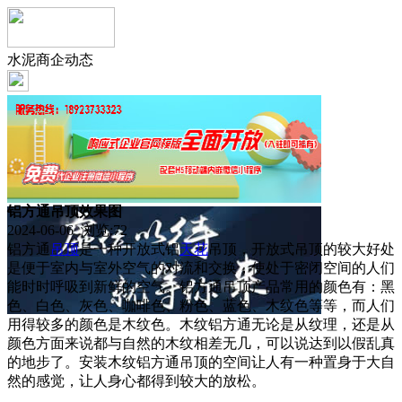
水泥商企动态
铝方通吊顶效果图
2024-06-06 浏览:
72
铝方通
吊顶
是一种开放式铝
天花
吊顶，开放式吊顶的较大好处
是便于室内与室外空气的对流和交换，使处于密闭空间的人们
能时时呼吸到新鲜的空气。铝方通吊顶产品常用的颜色有：黑
色、白色、灰色、咖啡色、粉色、蓝色、木纹色等等，而人们
用得较多的颜色是木纹色。木纹铝方通无论是从纹理，还是从
颜色方面来说都与自然的木纹相差无几，可以说达到以假乱真
的地步了。安装木纹铝方通吊顶的空间让人有一种置身于大自
然的感觉，让人身心都得到较大的放松。