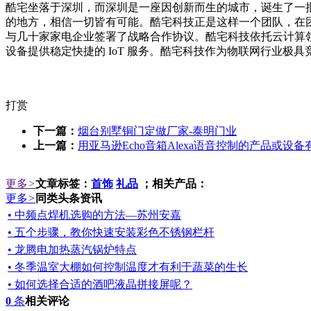
酷宅坐落于深圳，而深圳是一座因创新而生的城市，诞生了一
的地方，相信一切皆有可能。酷宅科技正是这样一个团队，在
与几十家家电企业签署了战略合作协议。酷宅科技依托云计算领导者
设备提供稳定快捷的 IoT 服务。酷宅科技作为物联网行业
打赏
下一篇：
烟台别墅铜门定做厂家-泰明门业
上一篇：
用亚马逊Echo音箱Alexa语音控制的产品或设
更多
>
文章标签：
首饰
礼品
；相关产品：
更多
>
同类头条资讯
• 中频点焊机选购的方法—苏州安嘉
• 五个步骤，教你快速安装彩色不锈钢栏杆
• 龙腾电加热蒸汽锅炉特点
• 冬季温室大棚如何控制温度才有利于蔬菜的生长
• 如何选择合适的酒吧液晶拼接屏呢？
0
条
相关评论