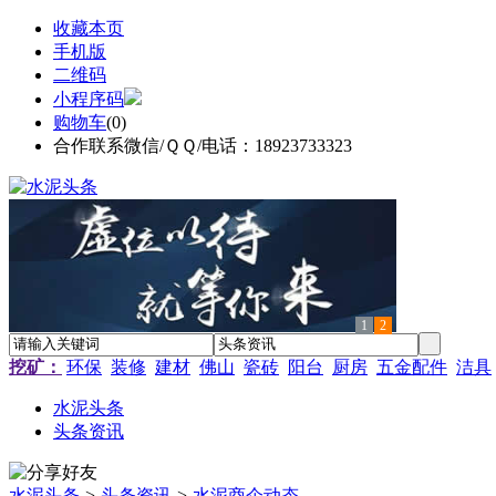
收藏本页
手机版
二维码
小程序码
购物车
(
0
)
合作联系微信/ＱＱ/电话：18923733323
1
2
挖矿：
环保
装修
建材
佛山
瓷砖
阳台
厨房
五金配件
洁具
水泥头条
头条资讯
水泥头条
>
头条资讯
>
水泥商企动态