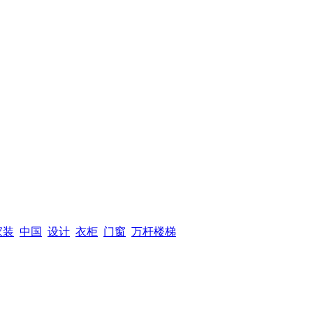
家装
中国
设计
衣柜
门窗
万杆楼梯