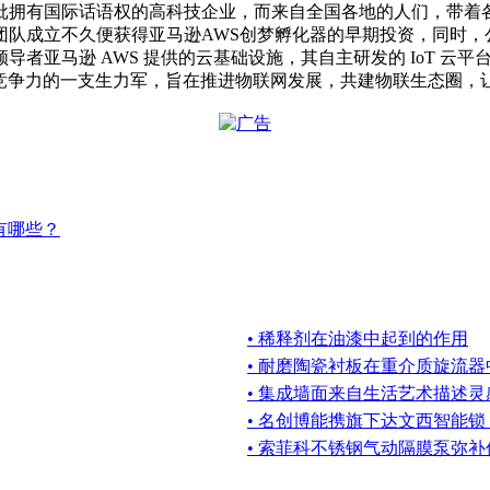
批拥有国际话语权的高科技企业，而来自全国各地的人们，带着
团队成立不久便获得亚马逊AWS创梦孵化器的早期投资，同时，
亚马逊 AWS 提供的云基础设施，其自主研发的 IoT 云平台已
极具竞争力的一支生力军，旨在推进物联网发展，共建物联生态圈
备有哪些？
• 稀释剂在油漆中起到的作用
• 耐磨陶瓷衬板在重介质旋流
• 集成墙面来自生活艺术描述
• 名创博能携旗下达文西智能锁
• 索菲科不锈钢气动隔膜泵弥