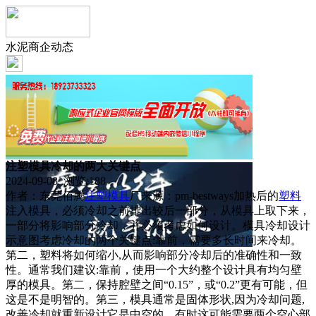
水泥商企动态
注塑模具冷却的两大关键点
2024-09-08 浏览:
188
作者：东莞佰腾
注塑
模具
厂来源：pm-bestways加热后的
塑料
注入模具，必须冷却之前排出较后一部分，从模具上取下来，
一部分将影响部分冷却，并必须考虑如何设计。模具冷却设计
示意图考虑冷却的两个关键点:靠前，需要多长时间来冷却。
第二，塑料将如何缩小,从而影响部分冷却后的准确性和一致
性。通常我们建议:靠前，使用一个大约整个设计具有均匀壁
厚的模具。第二，保持腔壁之间“0.15”，或“0.2”更有可能，但
这是不是明智的。第三，模具通常是固体形状,因为冷却问题,
改善冷却就重新设计它是中空的，有时这可能需要两个空心部