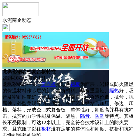
水泥商企动态
龙飒彩钢岩棉复合板特性
2024-10-21 浏览:
121
龙飒彩钢岩棉夹芯
复合板
是彩色
钢板
为面层，岩棉或防火阻燃
的保温材料作芯层的新型建筑材料。具有重量轻、
隔热
好，吸
音及密封性能好，施工方便，周期短，综合造价低，抗弯，抗
腐蚀，外型美观等明显优势。在工艺上经粘合加压、修边、压
槽、落料，形成企口式复合板，整体性好，刚度高并具有抗冲
击、抗剪的力学性能及保温、隔热、
隔音
、
防潮
等特点。其板
长不受限制，可达12米以上，完全符合技术设计上的防火要
求。且克服了以往
板材
没有足够的整体性和刚度、抗折和抗冲
击性能较差的缺陷。