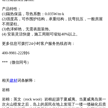
产品特性：
(1)隔热保温，导热系数：0.035W/m·k
(2)强度高，可作围护结构，承重结构，抗弯抗压，一般房屋
不用梁柱。
(3)色泽鲜艳，无需表面装饰。
(4) 安装灵活快捷，施工周期可缩短40%以上。
更多信息可拨打24小时客户服务热线咨询：
400-9981-222转6
***（微信同号）
相关
建材
词条解释：
岩棉
岩棉：英文（rock wool）岩棉起源于夏威夷。当夏威夷岛第一
次火山喷发之后，岛上的居民在地上发现了一缕一缕融化后质