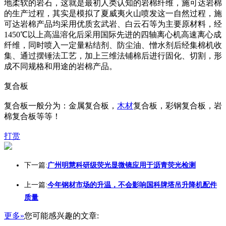
地柔软的岩石，这就是最初人类认知的岩棉纤维，施可达岩棉
的生产过程，其实是模拟了夏威夷火山喷发这一自然过程，施
可达岩棉产品均采用优质玄武岩、白云石等为主要原材料，经
1450℃以上高温溶化后采用国际先进的四轴离心机高速离心成
纤维，同时喷入一定量粘结剂、防尘油、憎水剂后经集棉机收
集、通过摆锤法工艺，加上三维法铺棉后进行固化、切割，形
成不同规格和用途的岩棉产品。
复合板
复合板一般分为：金属复合板，
木材
复合板，彩钢复合板，岩
棉复合板等等！
打赏
下一篇:
广州明慧科研级荧光显微镜应用于沥青荧光检测
上一篇:
今年钢材市场的升温，不会影响国科牌塔吊升降机配件
质量
更多»
您可能感兴趣的文章: