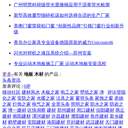
广州明慧科研级荧光显微镜应用于沥青荧光检测
新型高效重型细碎机该如何选择合适的生产厂家
美阁门窗荣获铝门窗 “创新性品牌”引领门窗行业创新升
级
青岛办公家具专业设备德国原装的威力Unicontrol6
闪光对焊机之液压系统介绍—苏州安嘉
专业运动木地板施工厂家 运动木地板安装流程
更多»
有关
地板 木材
的产品：
头条资讯
发表评论 |
0评
移动社区
建材风水
木板之家
电工之家
壁纸之家
净
评论登陆
化之家
安防之家
水暖之家
洁具之家
窗帘头条
家饰之窗
老姚
之家
灯饰之家
电气之家
全景头条
照明之家
防水之家
防盗之
家
博一建材
区快洞察
建材
郑州建材
周口建材
信阳建材
商丘
建材
南阳建材
漯河建材
许昌建材
濮阳建材
焦作建材
新乡建
材
鹤壁建材
安阳建材
洛阳建材
开封建材
武汉建材
天门建材