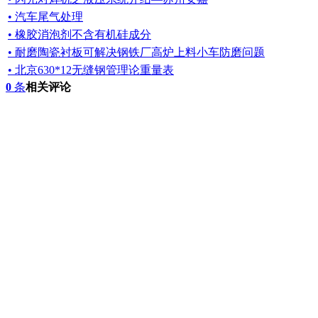
• 汽车尾气处理
• 橡胶消泡剂不含有机硅成分
• 耐磨陶瓷衬板可解决钢铁厂高炉上料小车防磨问题
• 北京630*12无缝钢管理论重量表
0
条
相关评论