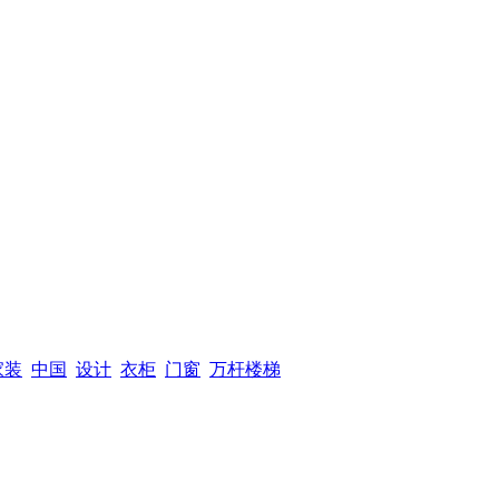
家装
中国
设计
衣柜
门窗
万杆楼梯