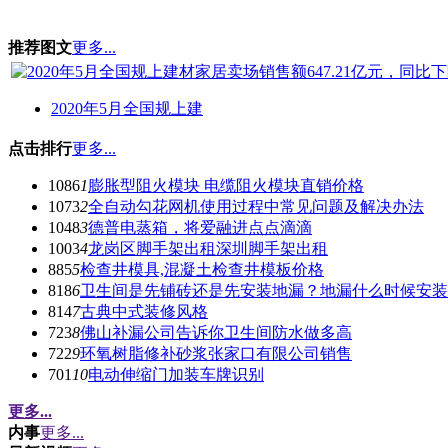
推荐图文
更多...
2020年5月全国规上建
点击排行
更多...
1086
1
膨胀型阻火模块 电缆阻火模块直销价格
1073
2
全自动勾花网机使用过程中常见问题及解决办法
1048
3
德普电蒸箱，将爱融进点点滴滴
1003
4
龙岗区脚手架出租深圳脚手架出租
885
5
检查井模具,混凝土检查井模板价格
818
6
卫生间是先铺砖还是先安装地漏？地漏什么时候安装
814
7
古典中式装修风格
723
8
佛山补漏公司告诉你卫生间防水做多高
722
9
环氧树脂修补砂浆张家口有限公司销售
701
10
电动伸缩门加装车牌识别
更多...
内事
更多...