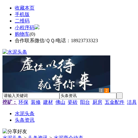
收藏本页
手机版
二维码
小程序码
购物车
(
0
)
合作联系微信/ＱＱ/电话：18923733323
1
2
挖矿：
环保
装修
建材
佛山
瓷砖
阳台
厨房
五金配件
洁具
水泥头条
头条资讯
水泥头条
>
头条资讯
>
水泥商企动态