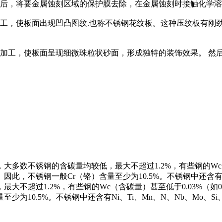
影后，将要金属蚀刻区域的保护膜去除，在金属蚀刻时接触化学
工，使板面出现凹凸图纹.也称不锈钢花纹板。这种压纹板有刚
加工，使板面呈现细微珠粒状砂面，形成独特的装饰效果。 然
数不锈钢的含碳量均较低，最大不超过1.2%，有些钢的Wc（含
此，不锈钢一般Cr（铬）含量至少为10.5%。不锈钢中还含有Ni
不超过1.2%，有些钢的Wc（含碳量）甚至低于0.03%（如00
为10.5%。不锈钢中还含有Ni、Ti、Mn、N、Nb、Mo、Si