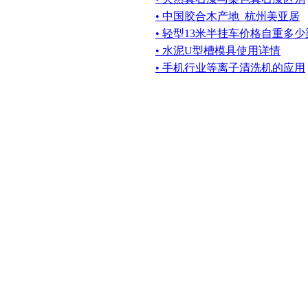
• 中国胶合木产地_杭州美亚居
• 轻型13米半挂车价格自重多
• 水泥U型槽模具使用详情
• 手机行业等离子清洗机的应用