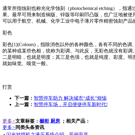
通常所指蚀刻也称光化学蚀刻（photochemical etc
果。最早可用来制造铜版、锌版等印刷凹凸版，也广泛地被使用于减轻重量(
可以用于航空、机械、化学工业中电子薄片零件精密蚀刻产品
彩色
彩色[1](Colours)，指除消色以外的各种颜色，各有
的某种或某些色相，统称为彩调。与此反，无彩色就没有彩调
二是明暗，也就是明度；其三是色强，也就是纯度、彩度。明
就如味觉、嗅觉一般。
打赏
下一篇：
智慧停车助力 解决城市“成长”烦恼
上一篇：
智慧停车场，开启便捷停车新时代!
更多
>
文章标签：
橱柜
厨房
；相关产品：
更多
>
同类头条资讯
• 闪光对焊机之液压系统介绍—苏州安嘉