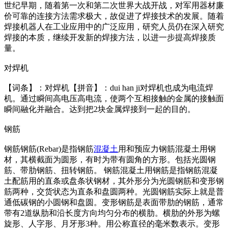
世纪早期，随着第一次和第二次世界大战开战，对军用器材廉
价可靠的连接方法需求极大，故促进了焊接技术的发展。随着
焊接机器人在工业应用中的广泛应用，研究人员仍在深入研究
焊接的本质，继续开发新的焊接方法，以进一步提高焊接质
量。
对焊机
【词条】：对焊机【拼音】：dui han ji对焊机也成为电流焊
机。通过瞬间高电压高电流，使两个互相接触的金属的接触面
瞬间融化并融合。达到把2块金属焊接到一起的目的。
钢筋
钢筋钢筋(Rebar)是指钢筋
混凝土
用和预应力钢筋混凝土用钢
材，其横截面为圆形，有时为带有圆角的方形。包括光圆钢
筋、带肋钢筋、扭转钢筋。 钢筋混凝土用钢筋是指钢筋混凝
土配筋用的直条或盘条状钢材，其外形分为光圆钢筋和变形钢
筋两种，交货状态为直条和盘圆两种。光圆钢筋实际上就是普
通低碳钢的小圆钢和盘圆。变形钢筋是表面带肋的钢筋，通常
带有2道纵肋和沿长度方向均匀分布的横肋。横肋的外形为螺
旋形、人字形、月牙形3种。用公称直径的毫米数表示。变形