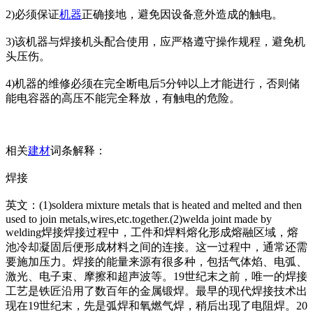
2)必须保证
机器
正确接地，避免因设备意外造成的触电。
3)该机器与焊接机头配合使用，应严格遵守操作规程，避免机
头压伤。
4)机器的维修必须在完全断电后5分钟以上才能进行，否则储
能电容器的高压不能完全释放，有触电的危险。
相关
建材
词条解释：
焊接
英文：(1)soldera mixture me
tals that is heated and melted and then
used to join me
tals,wires,etc.together.(2)welda joint made by
welding焊接焊接过程中，工件和焊料熔化形成熔融区域，熔
池冷却凝固后便形成材料之间的连接。这一过程中，通常还需
要施加压力。焊接的能量来源有很多种，包括气体焰、电弧、
激光、电子束、摩擦和超声波等。19世纪末之前，唯一的焊接
工艺是铁匠沿用了数百年的金属锻焊。最早的现代焊接技术出
现在19世纪末，先是弧焊和氧燃气焊，稍后出现了电阻焊。20