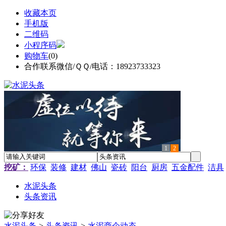
收藏本页
手机版
二维码
小程序码
购物车
(
0
)
合作联系微信/ＱＱ/电话：18923733323
1
2
挖矿：
环保
装修
建材
佛山
瓷砖
阳台
厨房
五金配件
洁具
水泥头条
头条资讯
水泥头条
>
头条资讯
>
水泥商企动态