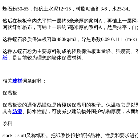
蛭石粉50-55，铝矾土水泥12~15，树脂粘合剂3-6，水25-34。
然后在模板盒内先平铺一层约5毫米厚的浆料A，再铺上一层网
网状纤维格布，再铺上一层约5毫米厚的浆料A，然后抹平，自然
这种蛭石轻质保温板容重480kg/m3，导热系数0.09-0.111（m·k）
这种以蛭石粉为主要原料制成的轻质保温板重量轻、强度高、
纸
，是目前较为理想的墙体保温材料。
相关
建材
词条解释：
保温板
保温板说的通俗易懂就是给楼房保温用的板子。保温板它是以
具有
防潮
、防水性能，可使减少建筑物外围护结构厚度，从而
浆料
stock；sluff又称纸料。把纸浆按拟抄纸张品种、性质