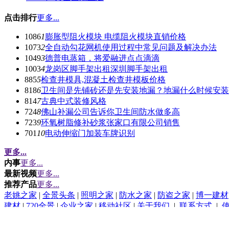
点击排行
更多...
1086
1
膨胀型阻火模块 电缆阻火模块直销价格
1073
2
全自动勾花网机使用过程中常见问题及解决办法
1049
3
德普电蒸箱，将爱融进点点滴滴
1003
4
龙岗区脚手架出租深圳脚手架出租
885
5
检查井模具,混凝土检查井模板价格
818
6
卫生间是先铺砖还是先安装地漏？地漏什么时候安装
814
7
古典中式装修风格
724
8
佛山补漏公司告诉你卫生间防水做多高
723
9
环氧树脂修补砂浆张家口有限公司销售
701
10
电动伸缩门加装车牌识别
更多...
内事
更多...
最新视频
更多...
推荐产品
更多...
老姚之家
|
全景头条
|
照明之家
|
防水之家
|
防盗之家
|
博一建材
建材
|
720全景
|
企业之家
|
移动社区
|
关于我们
|
联系方式
|
(c)2015-2017 Bybc.cn SYSTEM All Rights Reserved
Powered by
水泥头条