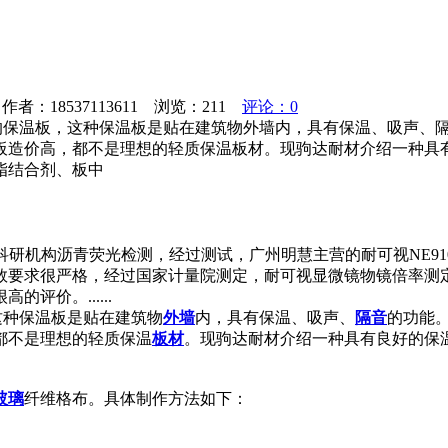
者：18537113611 浏览：
211
评论：0
6cm的保温板，这种保温板是贴在建筑物外墙内，具有保温、吸声
板造价高，都不是理想的轻质保温板材。现驹达耐材介绍一种具
脂结合剂、板中
理科研机构沥青荧光检测，经过测试，广州明慧主营的耐可视NE9
数要求很严格，经过国家计量院测定，耐可视显微镜物镜倍率测
价。......
，这种保温板是贴在建筑物
外墙
内，具有保温、吸声、
隔音
的功能
都不是理想的轻质保温
板材
。现驹达耐材介绍一种具有良好的保
玻璃
纤维格布。具体制作方法如下：