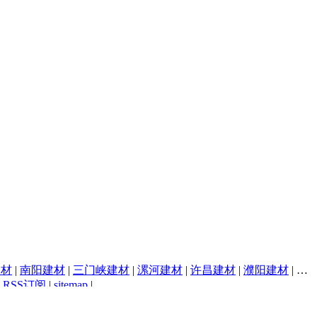
建材
|
南阳建材
|
三门峡建材
|
漯河建材
|
许昌建材
|
濮阳建材
|
焦
|
RSS订阅
|
sitemap
|