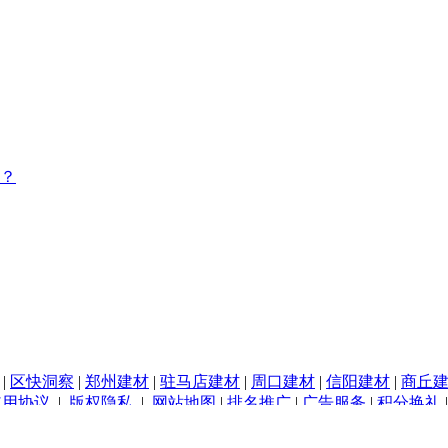
？
|
区快洞察
|
郑州建材
|
驻马店建材
|
周口建材
|
信阳建材
|
商丘
使用协议
|
版权隐私
|
网站地图
|
排名推广
|
广告服务
|
积分换礼