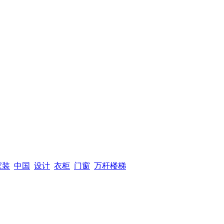
家装
中国
设计
衣柜
门窗
万杆楼梯