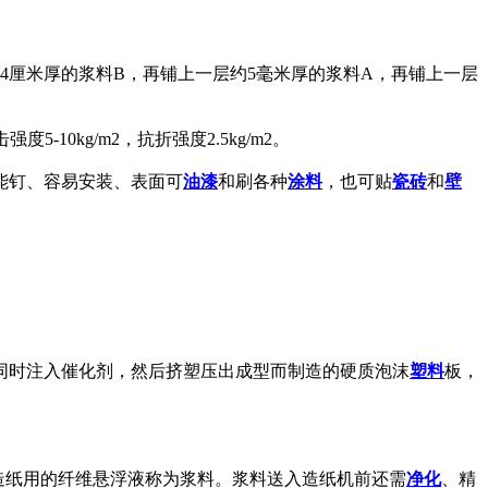
4厘米厚的浆料B，再铺上一层约5毫米厚的浆料A，再铺上一层
度5-10kg/m2，抗折强度2.5kg/m2。
能钉、容易安装、表面可
油漆
和刷各种
涂料
，也可贴
瓷砖
和
壁
同时注入催化剂，然后挤塑压出成型而制造的硬质泡沫
塑料
板，
可供造纸用的纤维悬浮液称为浆料。浆料送入造纸机前还需
净化
、精