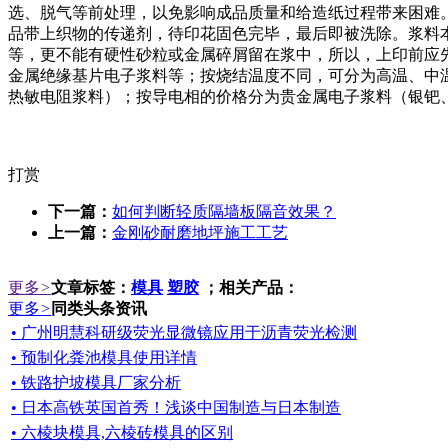
选、脱气等前处理，以免影响成品质量和给造纸过程带来困难
品带上织物的传递剂，待印花固色完毕，最后即被洗除。浆料
等，更不能有硬性砂粒或金属碎屑留在浆中，所以，上印前应
金属绝缘基片电子浆料等；按烧结温度不同，可分为高温、中
热敏电阻浆料）；按导电相的价格分为贵金属电子浆料（银钯
打赏
下一篇：
如何判断轻质隔墙板隔音效果？
上一篇：
金刚砂耐磨地坪施工工艺
更多
>
文章标签：
模具
塑胶
；相关产品：
更多
>
同类头条资讯
• 广州明慧科研级荧光显微镜应用于沥青荧光检测
• 预制化粪池模具使用详情
• 铁路护坡模具厂家分析
• 日本高铁英国首秀！浅谈中国制造与日本制造
• 六棱块模具,六棱砖模具的区别