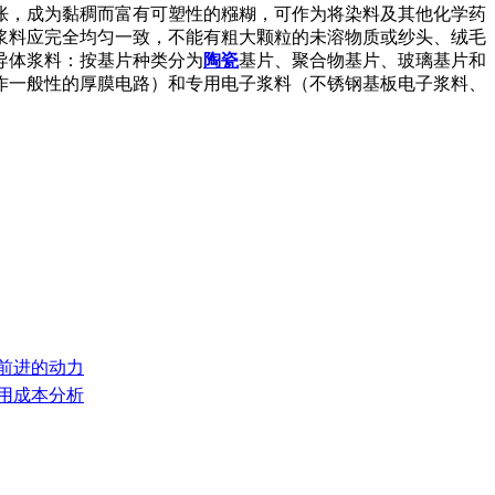
胀，成为黏稠而富有可塑性的糨糊，可作为将染料及其他化学药
浆料应完全均匀一致，不能有粗大颗粒的未溶物质或纱头、绒毛
导体浆料：按基片种类分为
陶瓷
基片、聚合物基片、玻璃基片和
作一般性的厚膜电路）和专用电子浆料（不锈钢基板电子浆料、
们前进的动力
使用成本分析