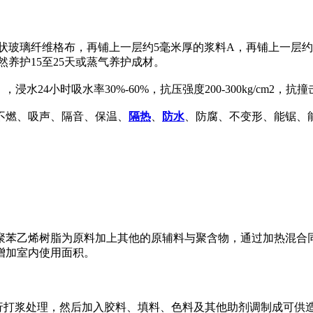
状玻璃纤维格布，再铺上一层约5毫米厚的浆料A，再铺上一层约
养护15至25天或蒸气养护成材。
，浸水24小时吸水率30%-60%，抗压强度200-300kg/cm2，抗撞击强
不燃、吸声、隔音、保温、
隔热
、
防水
、防腐、不变形、能锯、
聚苯乙烯树脂为原料加上其他的原辅料与聚含物，通过加热混合
增加室内使用面积。
和要求进行打浆处理，然后加入胶料、填料、色料及其他助剂调制成