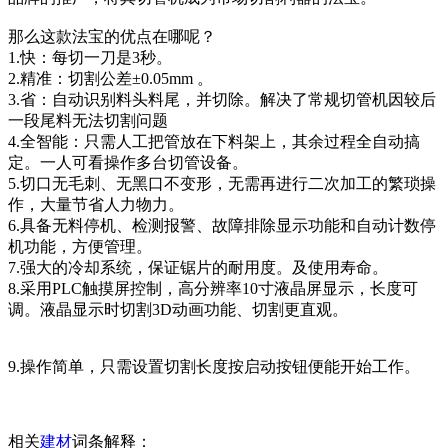
那么这款法宝的优点在哪呢？
1.快：每切一刀是3秒。
2.精准：切割公差±0.05mm 。
3.省：自动识别料头料尾，并切除。解决了常规切管机因较后
一段尾料无法切割问题
4.全智能：只需人工把管放在下料架上，其余过程全自动搞
定。一人可看操作多台切管设备。
5.切口无毛刺、无黑口不变形，无需再进行二次加工的繁琐操
作，大量节省人力物力。
6.具备无料停机、检测报警、故障排除显示功能和自动计数停
机功能，方便管理。
7.强大的冷却系统，保证锯片的耐用度。及使用寿命。
8.采用PLC触摸屏控制，高分辨率10寸液晶屏显示，长度可
调。液晶显示时切割3D动画功能、切割更直观。
9.操作简单，只需设置切割长度按启动按钮便能开始工作。
相关
建材
词条解释：