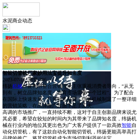
水泥商企动态
智能切管机厂家妙用法宝提升知名度
2023-07-11 浏览:
306
纬扬
机械
一直利用整合营销理论主张重视消费者导向，“从无
到有，树立品牌知名度、培育市场需要一个过程”。为了配合
在国际上快速发展，打开知名品牌，纬扬机械制定了一整详细
的营销策略，在品牌推广方面下足了工夫。
高调的市场推广，一直持续不断，这对于自主创新品牌来说尤
其必要，希望在较短的时间内为其带来了品牌知名度，纬扬机
械在行业内的地位其更出色为广大客户提供了一款高效
智能
自
动化切管机，有了这款自动化智能切管机，纬扬更能高举高打
品牌的推广，将其切管机成为市场切割利器的法宝。