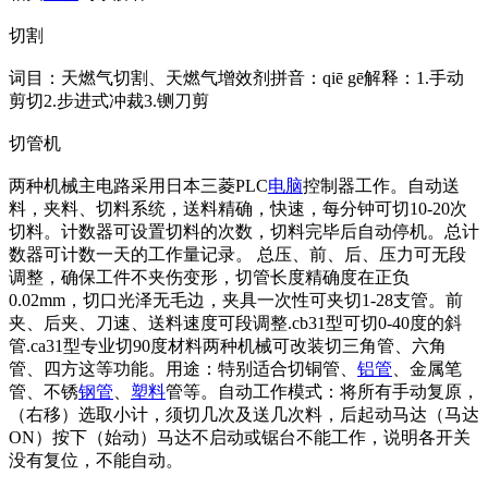
切割
词目：天燃气切割、天燃气增效剂拼音：qiē gē解释：1.手动
剪切2.步进式冲裁3.铡刀剪
切管机
两种机械主电路采用日本三菱PLC
电脑
控制器工作。自动送
料，夹料、切料系统，送料精确，快速，每分钟可切10-20次
切料。计数器可设置切料的次数，切料完毕后自动停机。总计
数器可计数一天的工作量记录。 总压、前、后、压力可无段
调整，确保工件不夹伤变形，切管长度精确度在正负
0.02mm，切口光泽无毛边，夹具一次性可夹切1-28支管。前
夹、后夹、刀速、送料速度可段调整.cb31型可切0-40度的斜
管.ca31型专业切90度材料两种机械可改装切三角管、六角
管、四方这等功能。用途：特别适合切铜管、
铝管
、金属笔
管、不锈
钢管
、
塑料
管等。自动工作模式：将所有手动复原，
（右移）选取小计，须切几次及送几次料，后起动马达（马达
ON）按下（始动）马达不启动或锯台不能工作，说明各开关
没有复位，不能自动。