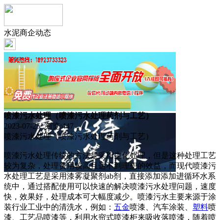
水泥商企动态
喷漆污水处理（喷漆污水处理药剂与工艺）
2023-07-25 浏览:
447
喷漆污水处理（喷漆污水处理药剂与工艺）
喷漆污水处理传统的方法是采用生化处理，但是这种处理工艺
较为复杂，处理费用较高且达不到理想的效益，而现代喷漆污
水处理工艺是采用漆雾凝聚剂ab剂，直接添加添加进循环水系
统中，通过搭配使用可以快速的解决喷漆污水处理问题，速度
快，效果好，处理成本可大幅度减少。喷漆污水主要来源于涂
装行业工业中的清洗水，例如：
五金
喷漆、汽车涂装、
塑料
喷
漆、工艺品喷漆等，利用水帘式喷漆柜来吸收落喷漆，随着喷