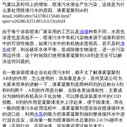
气量以及时间上的增加，喷漆污水便会产生污染，这就是为什
么要处理喷漆污水的原因。漆雾凝聚剂ab剂
detail.1688/offer/543786115046.html?
spm=a26286.8251493.0.0.Ory6xH
由于每个涂装喷漆厂家采用的工艺以及
油漆
种类不同，水质也
浓度也是高低不一，喷漆污水中有机污染物来源于油漆和溶剂
中的可溶性物质，如果污水中的有机物浓度很高，若不及时
净
化
处理，则会破坏水体平衡，造成除微生物滋生，进一步污染
周边环境，这个时候我们使用漆雾凝聚剂AB剂是完全可以解
决这些问题的。
在一般涂装喷漆企业在处理污水时，都不太了解漆雾凝聚剂
AB剂的作用，怎么使用的，添加量是多少，苏州昊诺公司为
大家来简单的讲解一下，漆雾凝聚剂是两种药剂的总称分A剂
和B剂两个，A剂的作用是分解、去除各类油漆粘性，主要成
分为独特的有机高分子化合物，可以降低涂装废水中的COD
指数。B剂的作用是凝聚漆渣并上浮起来，便于除漆渣。而在
一般的喷漆污水处理流程中，漆雾凝聚剂需添加在喷漆循环水
的进口处，利用
水泵
的吸力把漆雾凝聚剂抽到整体循环水中进
行混合反应，添加量一般为喷漆循环水总量的0.2-0.5%循环水
量（不同行业、不同油漆，添加量还需试验后来定）。