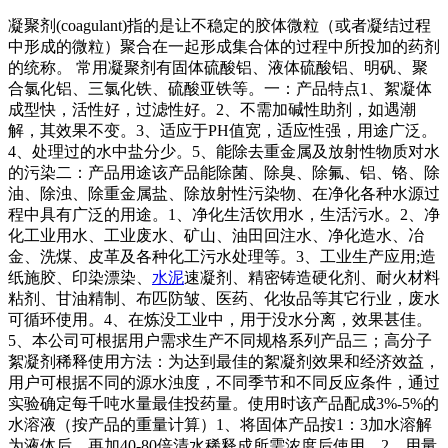
凝聚剂(coagulant)指的是让不稳定的胶体微粒（或者凝结过程
中形成的微粒）聚合在一起形成集合体的过程中所投加的药剂
的统称。 常用凝聚剂有固体硫酸铝、液体硫酸铝、明矾、聚
合氯化铝、三氯化铁、硫酸亚铁等。一：产品特点1、絮凝体
成型快，活性好，过滤性好。2、不需加碱性助剂，如遇潮
解，其效果不变。3、适应于PH值宽，适应性强，用途广泛。
4、处理过的水中盐分少。5、能除去重金属及放射性物质对水
的污染二：产品用途该产品能除菌、除臭、除氟、铝、铬、除
油、除浊、除重金属盐、除放射性污染物、在净化各种水源过
程中具有广泛的用途。1、净化生活饮用水，生活污水。2、净
化工业用水、工业废水、矿山、油田回注水、净化造水、冶
金、洗煤、皮革及各种化工污水处理等。3、工业生产应用;造
纸施胶、印染漂染、
水泥
速凝剂、精密铸造硬化剂、耐火材料
粘剂、甘油精制、布匹防皱、医药、化妆品等其它行业，废水
可循环使用。4、在炼没工业中，用于没水分离，效果甚佳。
5、本公司可根据用户需求生产不同规格系列产品三；高分子
絮凝剂稀释使用方法：为达到最佳的絮凝剂效果和经济效益，
用户可根据不同的源水浊度，不同季节和不同反应条件，通过
实验确定每千吨水量最佳投药量。使用时该产品配成3%-5%的
水溶液（按产品的重量计算）1、将固体产品按1：3加水溶解
为液体后，再加40-80倍清水稀释成所需浓度后使用。2、用量