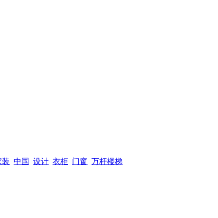
家装
中国
设计
衣柜
门窗
万杆楼梯