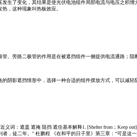
压发生了变化，其结果是使光伏电池组件局部电流与电压之积增
发热，这种现象叫热板效应。
极管。旁路二极管的作用是在被遮挡组件一侧提供电流通路；阻
免的阴影遮挡情形中，选择一种合适的组件摆放方式，可以减轻
盖 遮掩 阻挡 遮住基本解释1. [Shelter from；Keep out
利者，徒二年。” 杜鹏程 《在和平的日子里》第三章：“可是这