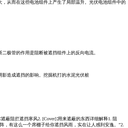
大，从而在这些电池组件上产生了局部温升。光伏电池组件中的
断二极管的作用是阻断被遮挡组件上的反向电流。
阴影造成遮挡的影响。挖掘机打的水泥光伏桩
]∶遮蔽阻拦遮挡寒风2. [Cover]∶用来遮蔽的东西详细解释1. 阻
一阵，有这么一个席棚子给你遮挡风雨，实在让人感到安逸。”2.