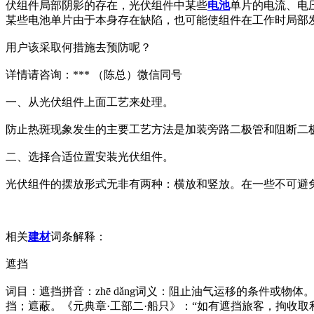
伏组件局部阴影的存在，光伏组件中某些
电池
单片的电流、电
某些电池单片由于本身存在缺陷，也可能使组件在工作时局部
用户该采取何措施去预防呢？
详情请咨询：*** （陈总）微信同号
一、从光伏组件上面工艺来处理。
防止热斑现象发生的主要工艺方法是加装旁路二极管和阻断二
二、选择合适位置安装光伏组件。
光伏组件的摆放形式无非有两种：横放和竖放。在一些不可避
相关
建材
词条解释：
遮挡
词目：遮挡拼音：zhē dǎng词义：阻止油气运移的条件或物体。近义词：遮
挡；遮蔽。《元典章·工部二·船只》：“如有遮挡旅客，拘收取