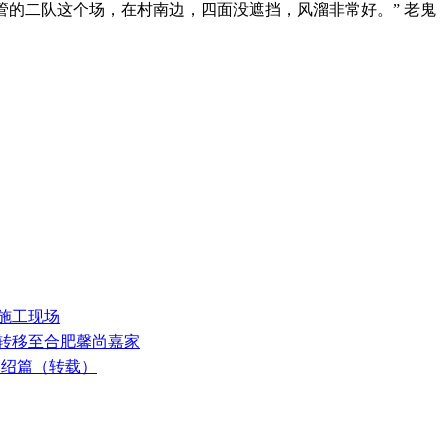
管的二队这个场，在村南边，四面没遮挡，风溜非常好。” 老鬼
阳施工现场
式转移至合肥馨尚嘉家
介绍篇（转载）