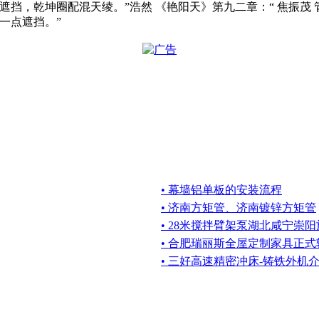
挡，乾坤圈配混天绫。”浩然 《艳阳天》第九二章：“ 焦振茂 
一点遮挡。”
• 幕墙铝单板的安装流程
• 济南方矩管、济南镀锌方矩管
• 28米搅拌臂架泵湖北咸宁崇
• 合肥瑞丽斯全屋定制家具正
• 三好高速精密冲床-铸铁外机