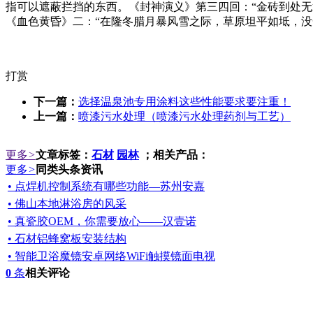
指可以遮蔽拦挡的东西。《封神演义》第三四回：“金砖到处无遮
《血色黄昏》二：“在隆冬腊月暴风雪之际，草原坦平如坻，没
打赏
下一篇：
选择温泉池专用涂料这些性能要求要注重！
上一篇：
喷漆污水处理（喷漆污水处理药剂与工艺）
更多
>
文章标签：
石材
园林
；相关产品：
更多
>
同类头条资讯
• 点焊机控制系统有哪些功能—苏州安嘉
• 佛山本地淋浴房的风采
• 真瓷胶OEM，你需要放心——汉壹诺
• 石材铝蜂窝板安装结构
• 智能卫浴魔镜安卓网络WiFi触摸镜面电视
0
条
相关评论