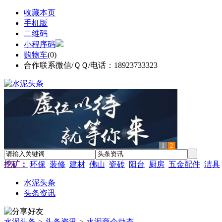
收藏本页
手机版
二维码
小程序码
购物车
(
0
)
合作联系微信/ＱＱ/电话：18923733323
1
2
挖矿：
环保
装修
建材
佛山
瓷砖
阳台
厨房
五金配件
洁具
水泥头条
头条资讯
水泥头条
>
头条资讯
>
水泥商企动态