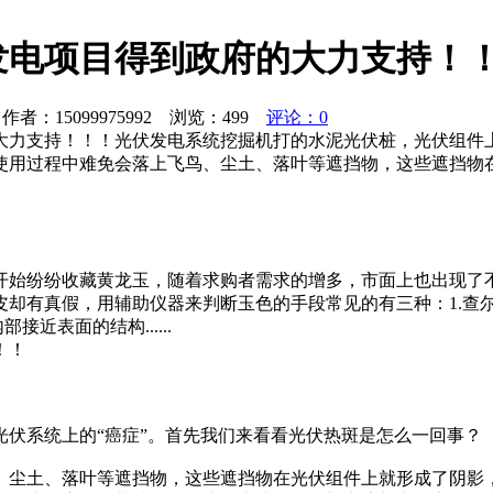
发电项目得到政府的大力支持！
者：15099975992 浏览：
499
评论：0
大力支持！！！光伏发电系统挖掘机打的水泥光伏桩，光伏组件上
使用过程中难免会落上飞鸟、尘土、落叶等遮挡物，这些遮挡物
开始纷纷收藏黄龙玉，随着求购者需求的增多，市面上也出现了
皮却有真假，用辅助仪器来判断玉色的手段常见的有三种：1.查
近表面的结构......
！！
伏系统上的“癌症”。首先我们来看看光伏热斑是怎么一回事？
、尘土、落叶等遮挡物，这些遮挡物在光伏组件上就形成了阴影