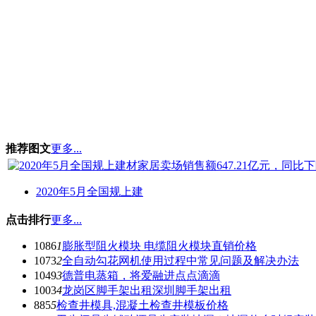
推荐图文
更多...
2020年5月全国规上建
点击排行
更多...
1086
1
膨胀型阻火模块 电缆阻火模块直销价格
1073
2
全自动勾花网机使用过程中常见问题及解决办法
1049
3
德普电蒸箱，将爱融进点点滴滴
1003
4
龙岗区脚手架出租深圳脚手架出租
885
5
检查井模具,混凝土检查井模板价格