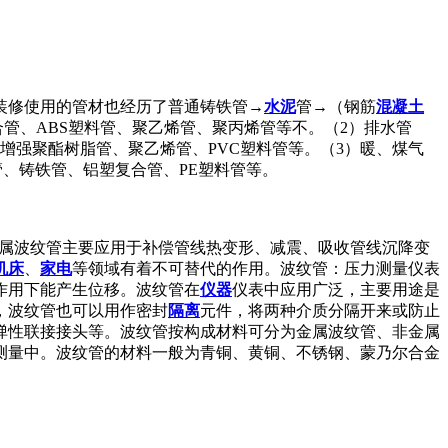
装修使用的管材也经历了普通铸铁管→
水泥
管→（钢筋
混凝土
管、ABS塑料管、聚乙烯管、聚丙烯管等不。（2）排水管
增强聚酯树脂管、聚乙烯管、PVC塑料管等。（3）暖、煤气
管、铸铁管、铝塑复合管、PE塑料管等。
管等。金属波纹管主要应用于补偿管线热变形、减震、吸收管线沉降变
机床
、
家电
等领域有着不可替代的作用。波纹管：压力测量仪表
作用下能产生位移。波纹管在
仪器
仪表中应用广泛，主要用途是
，波纹管也可以用作密封
隔离
元件，将两种介质分隔开来或防止
弹性联接接头等。波纹管按构成材料可分为金属波纹管、非金属
测量中。波纹管的材料一般为青铜、黄铜、不锈钢、蒙乃尔合金