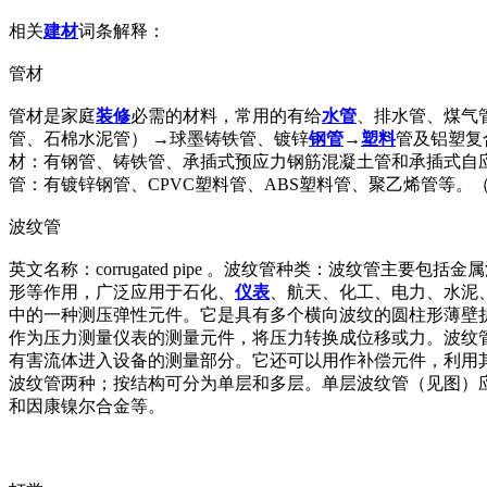
相关
建材
词条解释：
管材
管材是家庭
装修
必需的材料，常用的有给
水管
、排水管、煤气
管、石棉水泥管） →球墨铸铁管、镀锌
钢管
→
塑料
管及铝塑复
材：有钢管、铸铁管、承插式预应力钢筋混凝土管和承插式自应
管：有镀锌钢管、CPVC塑料管、ABS塑料管、聚乙烯管等。
波纹管
英文名称：corrugated pipe 。波纹管种类：波纹
形等作用，广泛应用于石化、
仪表
、航天、化工、电力、水泥
中的一种测压弹性元件。它是具有多个横向波纹的圆柱形薄壁
作为压力测量仪表的测量元件，将压力转换成位移或力。波纹
有害流体进入设备的测量部分。它还可以用作补偿元件，利用
波纹管两种；按结构可分为单层和多层。单层波纹管（见图）
和因康镍尔合金等。