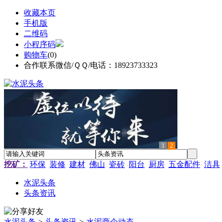
收藏本页
手机版
二维码
小程序码
购物车
(
0
)
合作联系微信/ＱＱ/电话：18923733323
1
2
挖矿：
环保
装修
建材
佛山
瓷砖
阳台
厨房
五金配件
洁具
水泥头条
头条资讯
水泥头条
>
头条资讯
>
水泥商企动态