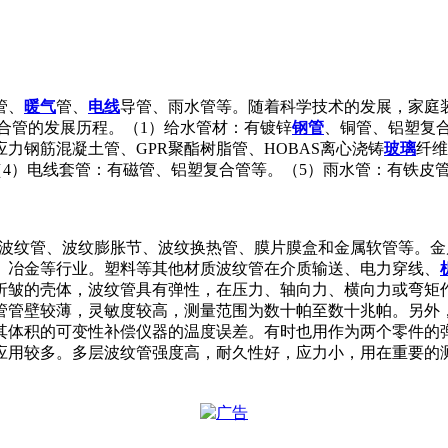
管、
暖气
管、
电线
导管、雨水管等。随着科学技术的发展，家庭
合管的发展历程。（1）给水管材：有镀锌
钢管
、铜管、铝塑复合
力钢筋混凝土管、GPR聚酯树脂管、HOBAS离心浇铸
玻璃
纤维
（4）电线套管：有磁管、铝塑复合管等。（5）雨水管：有铁皮
管主要包括金属波纹管、波纹膨胀节、波纹换热管、膜片膜盒和金属软
、冶金等行业。塑料等其他材质波纹管在介质输送、电力穿线、
折皱的壳体，波纹管具有弹性，在压力、轴向力、横向力或弯矩
管管壁较薄，灵敏度较高，测量范围为数十帕至数十兆帕。另外
其体积的可变性补偿仪器的温度误差。有时也用作为两个零件的
应用较多。多层波纹管强度高，耐久性好，应力小，用在重要的