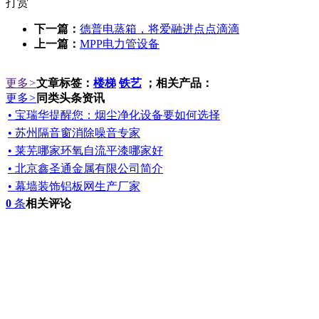
打赏
下一篇：
德普电蒸箱，将爱融进点点滴滴
上一篇：
MPP电力管设备
更多
>
文章标签：
楼梯
铁艺
；相关产品：
更多
>
同类头条资讯
• 宝瑞华提醒您：烟尘净化设备要如何选择
• 苏州隔音窗消除噪音专家
• 莱芜哪家环氧自流平漆哪家好
• 北京鑫圣通金属有限公司简介
• 幕墙装饰铝板网生产厂家
0
条
相关评论