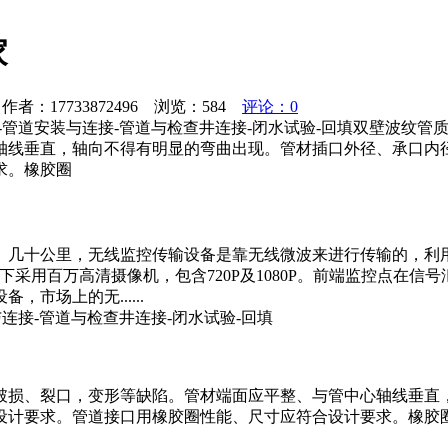
家
者：17733872496 浏览：
584
评论：0
-管道安装与连接-管道与检查井连接-闭水试验-回填双壁波纹
轴线垂直，轴向不得有明显的弯曲出现。管材插口外径、承口内
求。橡胶圈
、几十公里，无线监控传输设备是靠无线微波来进行传输的，利
采用百万高清摄像机，包含720P及1080P。前端监控点在
市场上的无......
连接-管道与检查井连接-闭水试验-回填
破损、裂口，变形等缺陷。管材端面应平整、与管中心轴线垂直
设计要求。管道接口用橡胶圈性能、尺寸应符合设计要求。橡胶