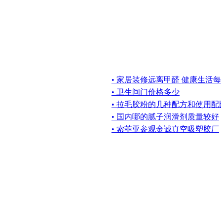
• 家居装修远离甲醛 健康生活
• 卫生间门价格多少
• 拉毛胶粉的几种配方和使用配
• 国内哪的腻子润滑剂质量较好
• 索菲亚参观金诚真空吸塑胶厂