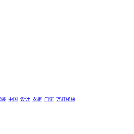
家装
中国
设计
衣柜
门窗
万杆楼梯