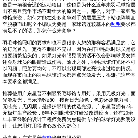
疑是一项很合适的运动项目！这也是为什么近年来羽毛球馆层
出不穷且竞争市场不断壮大的原因之一。那么，对于一家羽毛
球馆来说，如何才能在众多竞争对手的层层压力下站稳阵脚甚
至脱颖而出呢？小编认为要是一家球馆连较基本的
照明
要求都
满足不了的话，那凭什么来竞争？
羽毛球馆照明的要求却也不是很多人想的那样容易满足的，它
的灯光首先一定得不刺眼不晃眼，因为在打羽毛球时球员是必
须要频繁抬头的，如果灯光刺眼晃眼的话不仅会影响球员发挥
还会对球员的眼睛造成伤害。除此之外，羽毛球馆灯光还不可
以闪频，照射要均匀，不可以出现局部过亮或者过暗的情况。
而现在市面上的羽毛球馆灯大都是点光源发光，很难把这些基
本要求全都满足。
推荐使用广东星普不刺眼羽毛球馆专用灯，采用无极灯光，面
光源发光，显示指数≥80，接近日光颜色，色彩还原能力强，
无眩光，无闪频，是保护眼睛的优选光源。广东星普拥有7年
无极灯生产经验，8年不刺眼球馆灯研发改进经验，还有20余
年丰富经验的设计工程师免费为您提供专业的球馆灯光照明设
计，让您用灯用得省心放心又舒心！
分享自：广东星普
节能
光电有限公司