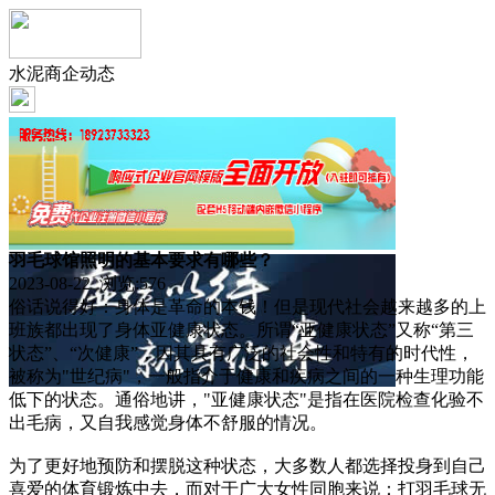
水泥商企动态
羽毛球馆照明的基本要求有哪些？
2023-08-22 浏览:
576
俗话说得好：身体是革命的本钱！但是现代社会越来越多的上
班族都出现了身体亚健康状态。所谓“亚健康状态”又称“第三
状态”、“次健康”，因其具有广泛的社会性和特有的时代性，
被称为"世纪病"，一般指介于健康和疾病之间的一种生理功能
低下的状态。通俗地讲，"亚健康状态"是指在医院检查化验不
出毛病，又自我感觉身体不舒服的情况。
为了更好地预防和摆脱这种状态，大多数人都选择投身到自己
喜爱的体育锻炼中去，而对于广大女性同胞来说：打羽毛球无