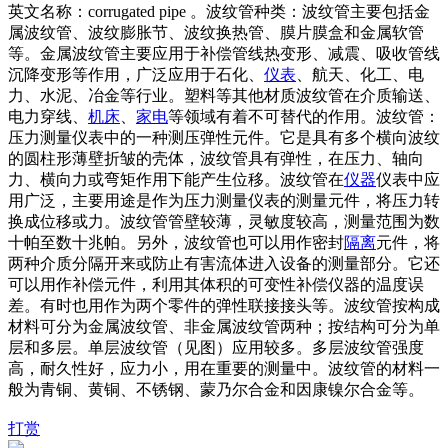
英文名称：corrugated pipe 。波纹管种类：波纹管主要包括金
属波纹管、波纹膨胀节、波纹换热管、膜片膜盒和金属软管
等。金属波纹管主要应用于补偿管线热变形、减震、吸收管线
沉降变形等作用，广泛应用于石化、
仪表
、航天、化工、电
力、水泥、冶金等行业。塑料等其他材质波纹管在介质输送、
电力穿线、
机床
、
家电
等领域有着不可替代的作用。波纹管：
压力测量仪表中的一种测压弹性元件。它是具有多个横向波纹
的圆柱形薄壁折皱的壳体，波纹管具有弹性，在压力、轴向
力、横向力或弯矩作用下能产生位移。波纹管在
仪器
仪表中应
用广泛，主要用途是作为压力测量仪表的测量元件，将压力转
换成位移或力。波纹管管壁较薄，灵敏度较高，测量范围为数
十帕至数十兆帕。另外，波纹管也可以用作密封
隔离
元件，将
两种介质分隔开来或防止有害流体进入设备的测量部分。它还
可以用作补偿元件，利用其体积的可变性补偿仪器的温度误
差。有时也用作为两个零件的弹性联接接头等。波纹管按构成
材料可分为金属波纹管、非金属波纹管两种；按结构可分为单
层和多层。单层波纹管（见图）应用较多。多层波纹管强度
高，耐久性好，应力小，用在重要的测量中。波纹管的材料一
般为青铜、黄铜、不锈钢、蒙乃尔合金和因康镍尔合金等。
打赏