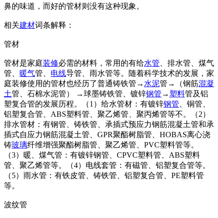
鼻的味道，而好的管材则没有这种现象。
相关
建材
词条解释：
管材
管材是家庭
装修
必需的材料，常用的有给
水管
、排水管、煤气
管、
暖气
管、
电线
导管、雨水管等。随着科学技术的发展，家
庭装修使用的管材也经历了普通铸铁管→
水泥
管→（钢筋
混凝
土
管、石棉水泥管） →球墨铸铁管、镀锌
钢管
→
塑料
管及铝
塑复合管的发展历程。（1）给水管材：有镀锌
钢管
、铜管、
铝塑复合管、ABS塑料管、聚乙烯管、聚丙烯管等不。（2）
排水管材：有钢管、铸铁管、承插式预应力钢筋混凝土管和承
插式自应力钢筋混凝土管、GPR聚酯树脂管、HOBAS离心浇
铸
玻璃
纤维增强聚酯树脂管、聚乙烯管、PVC塑料管等。
（3）暖、煤气管：有镀锌钢管、CPVC塑料管、ABS塑料
管、聚乙烯管等。（4）电线套管：有磁管、铝塑复合管等。
（5）雨水管：有铁皮管、铸铁管、铝塑复合管、PE塑料管
等。
波纹管