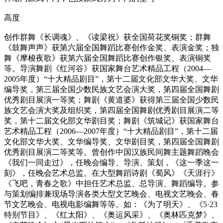
高度
创作群舞《长调魂》、《读梁祝》获全国荷花奖铜奖；群舞
《鼓舞声声》获第六届全国舞蹈比赛创作金奖、表演金奖；独
舞《摩梭夜歌》获第六届全国舞蹈比赛创作银奖、表演铜奖
等。导演舞剧《红河谷》获国家舞台艺术精品工程（2004—
2005年度）“十大精品剧目”，第十二届文化部文华大奖、文华
编导奖，第三届全国少数民族文艺会演大奖，第四届全国舞剧
优秀剧目展演一等奖；舞剧《黄道婆》获得第三届全国少数民
族文艺会演大奖及组织奖，第四届全国舞剧优秀剧目展演二等
奖，第十二届文化部文华剧目奖；舞剧《筑城记》获国家舞台
艺术精品工程（2006—2007年度）“十大精品剧目”，第十二届
文化部文华大奖、文华编导奖、文华剧目奖，第四届全国舞剧
优秀剧目展演二等奖等。曾创作中国汉族民间舞主题舞蹈晚会
《我们一同走过》，任晚会编导、导演、策划，《这一季这一
刻》，任晚会艺术总监。在大型舞蹈诗剧《蜀风》《天涯行》
《飞吧，青春之歌》中担任艺术总监、总导演、舞蹈编导。参
与策划编排兼现场导演各类大型文艺晚会、电视文艺晚会、春
节文艺晚会、电视电影编舞等等。如：《为了明天》、《5·23
特别节目》、《红太阳》、《奥运风采》、《奥林匹克梦》、