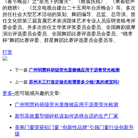
《春节晚会》之“星光下的篝火”、《救孤扶残》、《乘着歌声
的翅膀》、《北京电视台建台二十五周年台庆晚会》等。多次
担任社会大型艺术活动的策划、舞蹈编导、总监、总导演。曾
任文化部第三届直属艺术表演团体艺术专业人员应聘资格考评
委会委员。并多次担任文华奖评奖委员会委员、全国舞剧观摩
演出评选委员会委员、全国舞蹈比赛评选委员会委员、“桃李
杯”舞蹈比赛评委、群星舞蹈比赛评选委员会委员等。
打赏
下一篇:
广州明慧科研级荧光显微镜应用于沥青荧光检测
上一篇:
苏州木工打造定做衣柜需要多少钱?真的便宜吗?
更多»
您可能感兴趣的文章:
广州明慧科研级荧光显微镜应用于沥青荧光检测
新型高效重型细碎机该如何选择合适的生产厂家
美阁门窗荣获铝门窗 “创新性品牌”引领门窗行业创新升
级