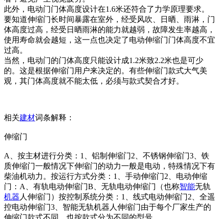
此外，电动门门体高度设计在1.6米还符合了力学原理要求。
要知道伸缩门长时间暴露在室外，经受风吹、日晒、雨淋，门
体高度过高，经受日晒雨淋的能力就越弱，故障发生率越高，
使用寿命就会越短，这一点也决定了电动伸缩门门体高度不宜
过高。
当然，电动门的门体高度只能设计成1.2米致2.2米也是可少
的。这是根据伸缩门用户来决定的。有些伸缩门款式大气美
观，其门体高度就不能太低，必须与款式契合才好。
相关
建材
词条解释：
伸缩门
A、按主材进行分类：1、铝制伸缩门2、不锈钢伸缩门3、铁
质伸缩门一般情况下伸缩门的动力一般是电动，特殊情况下有
柴油机动力。按运行方式分类：1、手动伸缩门2、电动伸缩
门：A、有轨电动伸缩门B、无轨电动伸缩门（也称
智能
无轨
机器
人伸缩门）按控制系统分类：1、线式电动伸缩门2、全遥
控电动伸缩门3、智能无轨机器人伸缩门由于每个厂家生产的
伸缩门款式不同，也按款式分为不同的型号