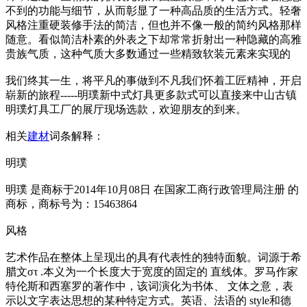
不到的功能与细节，从而彰显了一种高品质的生活方式。轻奢
风格注重硬装修手法的简洁，但也并不像一般的简约风格那样
随意。看似简洁朴素的外表之下却常常折射出一种隐藏的高雅
贵族气质，这种气质大多数通过一些精致软装元素来实现的
我们终其一生，将平凡的事做到不凡我们怀着工匠精神，开启
崭新的旅程-----明璞新中式灯具更多款式可以直接来中山古镇
明璞灯具工厂的展厅现场选款，欢迎朋友的到来。
相关
建材
词条解释：
明璞
明璞 是商标于2014年10月08日 在国家工商行政管理局注册 的
商标，商标号为：15463864
风格
艺术作品在整体上呈现出的具有代表性的独特面貌。词源于希
腊文στ .本义为一个长度大于宽度的固定的 直线体。罗马作家
特伦斯和西塞罗的著作中，该词演化为书体、 文体之意，表
示以文字表达思想的某种特定方式。英语、法语的 style和德