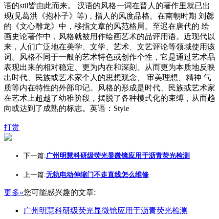
语的stil皆由此而来。 汉语的风格一词在晋人的著作里就已出
现(见葛洪《抱朴子》等)，指人的风度品格。在南朝时期 刘勰
的《文心雕龙》中，移指文章的风范格局。至迟在唐代的 绘
画史论著作中，风格就被用作绘画艺术的品评用语。近现代以
来，人们广泛地在美学、文学、艺术、文艺评论等领域使用该
词。风格不同于一般的艺术特色或创作个性，它是通过艺术品
表现出来的相对稳定、更为内在和深刻、从而更为本质地反映
出时代、民族或艺术家个人的思想观念、 审美理想、精神 气
质等内在特性的外部印记。风格的形成是时代、民族或艺术家
在艺术上超越了幼稚阶段，摆脱了各种模式化的束缚，从而趋
向或达到了成熟的标志。英语：Style
打赏
下一篇:
广州明慧科研级荧光显微镜应用于沥青荧光检测
上一篇:
无轨电动伸缩门不走直线怎么维修
更多»
您可能感兴趣的文章:
广州明慧科研级荧光显微镜应用于沥青荧光检测