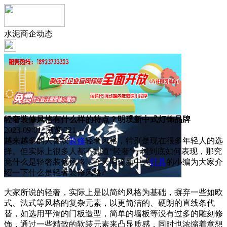
水泥商企动态
轻奢装修风格有什么样的特点？明璞新中式灯饰品牌
2023-09-01 浏览:
221
越来越多的人喜欢
装修
轻奢风格，特别是现在很多年轻人的选
择。但实际上很多人都不知道“轻奢”一词到底如何表现，那究
竟什么是轻奢装修风格，今天明璞新中式
灯具
的小编为大家介
绍一下什么是轻奢装修风格?
大家所说的轻奢，实际上是以简约风格为基础，摒弃一些如欧
式、法式等风格的复杂元素，以更简洁的、硬朗的直线条代
替，如选用平滑的门板造型，简单的墙板等没有过多的雕刻修
饰，通过一些精致的软装元素来凸显质感，同时也浓缩着意想