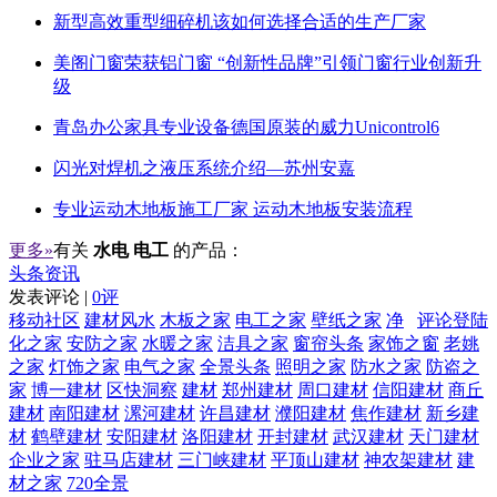
新型高效重型细碎机该如何选择合适的生产厂家
美阁门窗荣获铝门窗 “创新性品牌”引领门窗行业创新升
级
青岛办公家具专业设备德国原装的威力Unicontrol6
闪光对焊机之液压系统介绍—苏州安嘉
专业运动木地板施工厂家 运动木地板安装流程
更多»
有关
水电 电工
的产品：
头条资讯
发表评论 |
0评
移动社区
建材风水
木板之家
电工之家
壁纸之家
净
评论登陆
化之家
安防之家
水暖之家
洁具之家
窗帘头条
家饰之窗
老姚
之家
灯饰之家
电气之家
全景头条
照明之家
防水之家
防盗之
家
博一建材
区快洞察
建材
郑州建材
周口建材
信阳建材
商丘
建材
南阳建材
漯河建材
许昌建材
濮阳建材
焦作建材
新乡建
材
鹤壁建材
安阳建材
洛阳建材
开封建材
武汉建材
天门建材
企业之家
驻马店建材
三门峡建材
平顶山建材
神农架建材
建
材之家
720全景