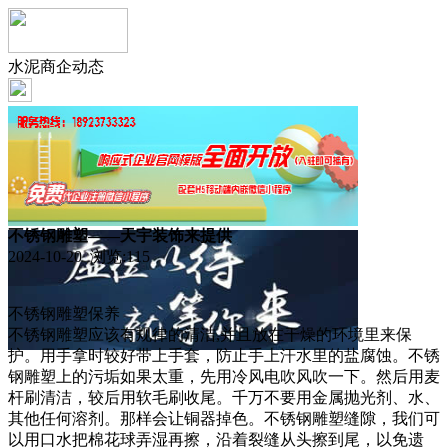
水泥商企动态
不锈钢雕塑——天宇装饰来提供
2024-10-20 浏览:
115
不锈钢雕塑保养
不锈钢雕塑应该有规律的清洁,并且放在干燥的环境里来保
护。用手拿时较好带上手套，防止手上汗水里的盐腐蚀。不锈
钢雕塑上的污垢如果太重，先用冷风电吹风吹一下。然后用麦
杆刷清洁，较后用软毛刷收尾。千万不要用金属抛光剂、水、
其他任何溶剂。那样会让铜器掉色。不锈钢雕塑缝隙，我们可
以用口水把棉花球弄湿再擦，沿着裂缝从头擦到尾，以免遗