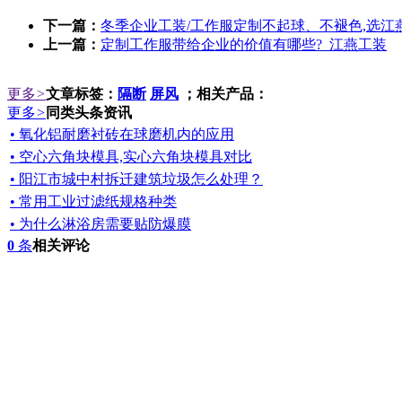
下一篇：
冬季企业工装/工作服定制不起球、不褪色,选江
上一篇：
定制工作服带给企业的价值有哪些?_江燕工装
更多
>
文章标签：
隔断
屏风
；相关产品：
更多
>
同类头条资讯
• 氧化铝耐磨衬砖在球磨机内的应用
• 空心六角块模具,实心六角块模具对比
• 阳江市城中村拆迁建筑垃圾怎么处理？
• 常用工业过滤纸规格种类
• 为什么淋浴房需要贴防爆膜
0
条
相关评论