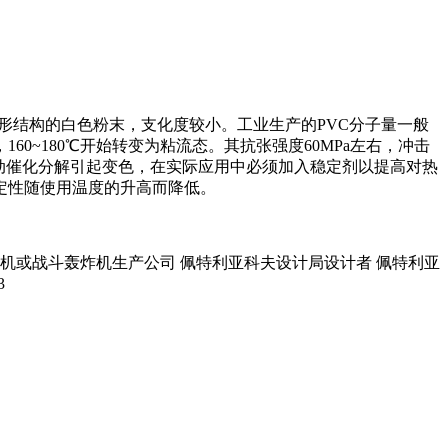
C为无定形结构的白色粉末，支化度较小。工业生产的PVC分子量一般
60~180℃开始转变为粘流态。其抗张强度60MPa左右，冲击
并自动催化分解引起变色，在实际应用中必须加入稳定剂以提高对热
定性随使用温度的升高而降低。
轰炸机或战斗轰炸机生产公司 佩特利亚科夫设计局设计者 佩特利亚
3