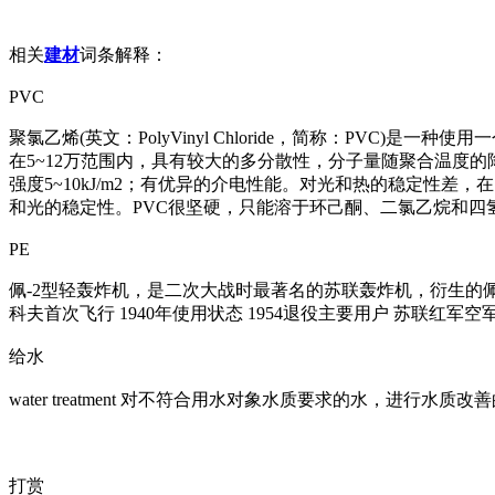
相关
建材
词条解释：
PVC
聚氯乙烯(英文：PolyVinyl Chloride，简称：PV
在5~12万范围内，具有较大的多分散性，分子量随聚合温度的降低
强度5~10kJ/m2；有优异的介电性能。对光和热的稳定性
和光的稳定性。PVC很坚硬，只能溶于环己酮、二氯乙烷和
PE
佩-2型轻轰炸机，是二次大战时最著名的苏联轰炸机，衍生的佩-
科夫首次飞行 1940年使用状态 1954退役主要用户 苏联红军空
给水
water treatment 对不符合用水对象水质要求的水，进行水质改
打赏