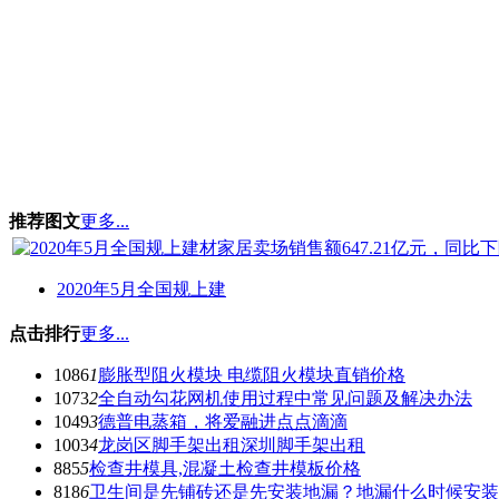
推荐图文
更多...
2020年5月全国规上建
点击排行
更多...
1086
1
膨胀型阻火模块 电缆阻火模块直销价格
1073
2
全自动勾花网机使用过程中常见问题及解决办法
1049
3
德普电蒸箱，将爱融进点点滴滴
1003
4
龙岗区脚手架出租深圳脚手架出租
885
5
检查井模具,混凝土检查井模板价格
818
6
卫生间是先铺砖还是先安装地漏？地漏什么时候安装