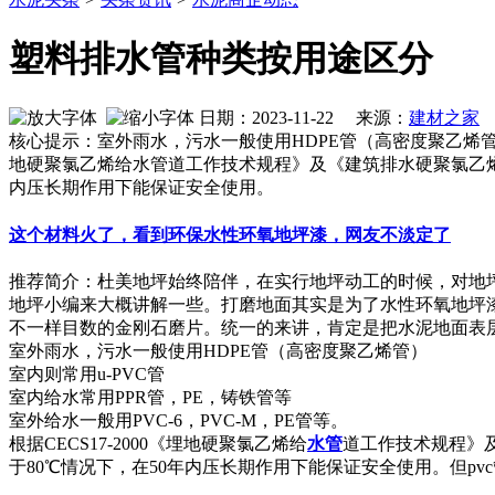
塑料排水管种类按用途区分
日期：2023-11-22 来源：
建材之家
作
核心提示：室外雨水，污水一般使用HDPE管（高密度聚乙烯管）室内
地硬聚氯乙烯给水管道工作技术规程》及《建筑排水硬聚氯乙烯管道
内压长期作用下能保证安全使用。
这个材料火了，看到环保水性环氧地坪漆，网友不淡定了
推荐简介：杜美地坪始终陪伴，在实行地坪动工的时候，对地
地坪小编来大概讲解一些。打磨地面其实是为了水性环氧地坪
不一样目数的金刚石磨片。统一的来讲，肯定是把水泥地面表层的浮
室外雨水，污水一般使用HDPE管（高密度聚乙烯管）
室内则常用u-PVC管
室内给水常用PPR管，PE，铸铁管等
室外给水一般用PVC-6，PVC-M，PE管等。
根据CECS17-2000《埋地硬聚氯乙烯给
水管
道工作技术规程》及
于80℃情况下，在50年内压长期作用下能保证安全使用。但p