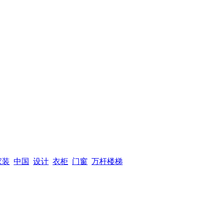
家装
中国
设计
衣柜
门窗
万杆楼梯