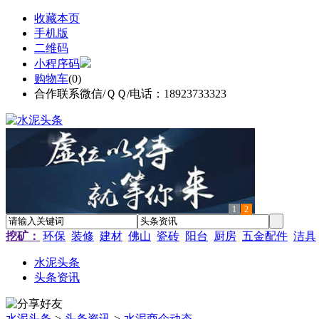
收藏本页
手机版
二维码
小程序码
购物车
(
0
)
合作联系微信/ＱＱ/电话：18923733323
1
2
挖矿：
环保
装修
建材
佛山
瓷砖
阳台
厨房
五金配件
洁具
水泥头条
头条资讯
水泥头条
>
头条资讯
>
水泥商企动态