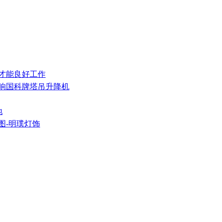
护才能良好工作
影响国科牌塔吊升降机
地
图-明璞灯饰