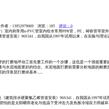
者：13952979069 浏览：
185
评论：0
则常用u-PVC管室内给水常用PPR管，PE，铸铁管等室外给水一般
安装》96S341，自我国从1997年试用以来，在实验与理论证
坪的打磨地坪动工首先要工作的一个步骤，这也是一个很挺重要
漆与水泥地面更好的结合。水泥地面打磨前需要分析地面的耐磨
浆层打磨掉基本......
《建筑排水硬聚氯乙烯管道安装》96S341，自我国从1997年
vc管怕的是太阳晒而老化与低温下受冲击力及热胀冷缩应力而破坏