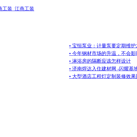
燕工装_江燕工装
• 宝恒泵业：计量泵要定期维
• 今年钢材市场的升温，不会
• 淋浴房的隔断应该怎样设计
• 济南焊达入住建材网 -闪耀基
• 大型酒店工程灯定制装修效果