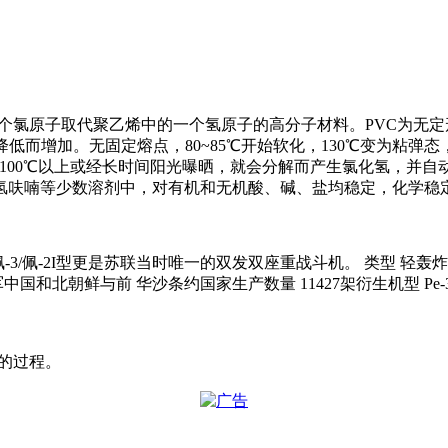
C)是一种使用一个氯原子取代聚乙烯中的一个氢原子的高分子材料。PV
而增加。无固定熔点，80~85℃开始软化，130℃变为粘弹态，1
差，在100℃以上或经长时间阳光曝晒，就会分解而产生氯化氢，
四氢呋喃等少数溶剂中，对有机和无机酸、碱、盐均稳定，化学稳
3/佩-2I型更是苏联当时唯一的双发双座重战斗机。 类型 轻
军中国和北朝鲜与前 华沙条约国家生产数量 11427架衍生机型 Pe-
善的过程。