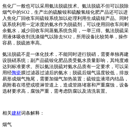
焦化厂一般也可以采用氨法脱硫技术。氨法脱硫不但可以脱除
烟气中的SO2，生产出的硫酸铵和硫酸氢铵化肥产品还可以进
入焦化厂回收车间硫铵系统加以处理利用生成硫铵产品。同时
该系统利用一定浓度的氨水作为脱硫剂，可以使用回收车间剩
余氨水，减少回收车间蒸氨系统负荷，一举三得。氨法脱硫采
用液体吸收剂洗涤烟气以除去SO2，所用设备比较简单，操作
容易，脱硫效率高。
氨法脱硫不是一体化技术，不能同时进行脱硝，需要单独再建
设脱硝系统；副产品硫铵化肥品质受氨水质量影响，其纯度难
达到标准要求。所以氨法脱硫对氨水品质有一定要求，可以采
用经
陶瓷
膜过滤器过滤后的氨水；脱硫后烟气温度较低，排放
易形成烟气拖尾，需要加烟气加热装置；硫铵盐液塔内结晶，
易附着在塔壁或喷淋管道上，造成管路堵塞和严重腐蚀，设备
选材要求高，腐蚀严重，需考虑防腐以及清洗装置。
相关
建材
词条解释：
烟气