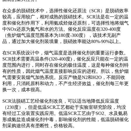
在众多的脱硝技术中，选择性催化还原法（SCR）是脱硝效率
较高，应用较广，相对成熟的脱硝技术。SCR法是在一定的温
度和催化剂作用下，利用氨或烃做还原剂，可选择性地将烟气
中NOx还原为氮气和水的方法。催化反应温度在320-400度
（焦炉烟气温度范围基本为180度-300度），该技术无副产
品，通过加大催化剂装填量，脱硝效率能达80%-90%以上。
在SCR系统设计中，烟气温度是选择催化剂的重要运行参数。
SCR技术需要高温条件(320-400度)，催化反应只能在一定的温
度范围内进行，同时存在催化的极佳温度，这是每种催化剂特
有的性质，因此烟气温度直接影响反应的进程。所以，焦炉烟
气需要安装烟气加热系统。反应产物是N2和H2O，不能回收
利用，只消耗原料和动力，不产生经济效益，催化剂每三年更
换一次，成本很高。
SCR法脱硝工艺经催化剂改良，可以适当地降低反应温度
（230度），但是低温SCR工艺都处于实验室研究阶段，均没
有经过工业装置实践应用。低温SCR工艺由于SO2、水及氨易
形成氨盐造成催化剂中毒，影响催化剂的性能，低温脱硝催化
剂采购途径具有垄断性，价格较高。