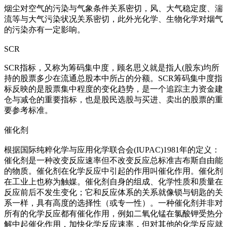
烟尘对空气的污染与气象条件关系密切，风、大气稳定度、湍
流等与大气污染状况关系密切，此外光化学、生物化学对烟气
的污染亦有一定影响。
SCR
SCR指标，又称为筹码集中度，顾名思义就是指人(股东)均所
持的股票多少在流通总股本中所占的分额。SCR筹码集中度指
标反映的是股票集中程度的变化趋势，是一个追踪主力资金建
仓与减仓的重要指标，也是股民选股与买进、卖出的股票的重
要参考标准。
催化剂
根据国际纯粹化学与应用化学联合会(IUPAC)1981年的定义：
催化剂是一种改变反应速率但不改变反应总标准吉布斯自由能
的物质。催化剂在化学反应中引起的作用叫催化作用。催化剂
在工业上也称为触媒。催化剂自身的组成、化学性质和质量在
反应前后不发生变化；它和反应体系的关系就像锁与钥匙的关
系一样，具有高度的选择性（或专一性）。一种催化剂并非对
所有的化学反应都有催化作用，例如二氧化锰在氯酸钾受热分
解中起催化作用，加快化学反应速率，但对其他的化学反应就