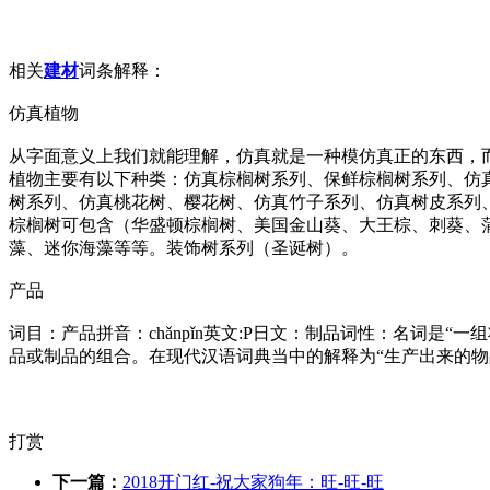
相关
建材
词条解释：
仿真植物
从字面意义上我们就能理解，仿真就是一种模仿真正的东西，
植物主要有以下种类：仿真棕榈树系列、保鲜棕榈树系列、仿
树系列、仿真桃花树、樱花树、仿真竹子系列、仿真树皮系列
棕榈树可包含（华盛顿棕榈树、美国金山葵、大王棕、刺葵、
藻、迷你海藻等等。装饰树系列（圣诞树）。
产品
词目：产品拼音：chǎnpǐn英文:P日文：制品词性：名词
品或制品的组合。在现代汉语词典当中的解释为“生产出来的物
打赏
下一篇：
2018开门红-祝大家狗年：旺-旺-旺