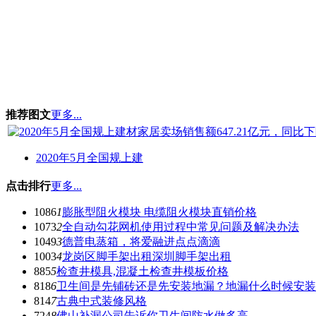
推荐图文
更多...
2020年5月全国规上建
点击排行
更多...
1086
1
膨胀型阻火模块 电缆阻火模块直销价格
1073
2
全自动勾花网机使用过程中常见问题及解决办法
1049
3
德普电蒸箱，将爱融进点点滴滴
1003
4
龙岗区脚手架出租深圳脚手架出租
885
5
检查井模具,混凝土检查井模板价格
818
6
卫生间是先铺砖还是先安装地漏？地漏什么时候安装
814
7
古典中式装修风格
724
8
佛山补漏公司告诉你卫生间防水做多高