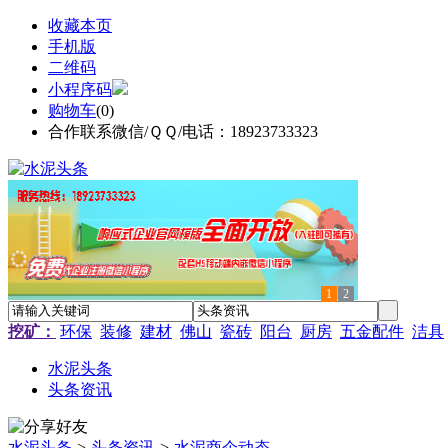
收藏本页
手机版
二维码
小程序码
购物车
(
0
)
合作联系微信/ＱＱ/电话：18923733323
1
2
挖矿：
环保
装修
建材
佛山
瓷砖
阳台
厨房
五金配件
洁具
水泥头条
头条资讯
水泥头条
>
头条资讯
>
水泥商企动态