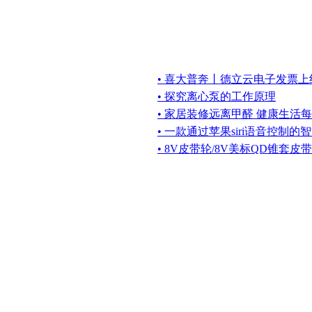
• 喜大普奔丨德立云电子发票上
• 探究离心泵的工作原理
• 家居装修远离甲醛 健康生活
• 一款通过苹果siri语音控制的
• 8V皮带轮/8V美标QD锥套皮