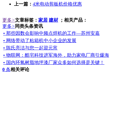
上一篇：
4米电动剪板机价格优惠
更多
>
文章标签：
家居
建材
；相关产品：
更多
>
同类头条资讯
• 那些因数会影响中频点焊机的工作—苏州安嘉
• 网络带动了粘箱机中小企业的发展
• 陈氏亮洁与您一起迎元宵
• 物联网：酷宅科技进军海外，助力家电厂商引爆海
• 国内环氧树脂地坪漆厂家众多如何选择是关键！
0
条
相关评论