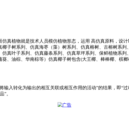
而仿真植物就是技术人员模仿植物形态，运用 高仿真原料，设计
真椰子树系列、仿真海枣（藻）树系列、仿真榕树、古榕树系列、
、仿真叶子系列、仿真藤条系列、仿真草坪系列、保鲜植物系列
蒲葵、油棕、华南棕等）仿真椰子树包含(大王椰、棒棒椰、槟榔
是“一组将输入转化为输出的相互关联或相互作用的活动”的结果，即
品”。