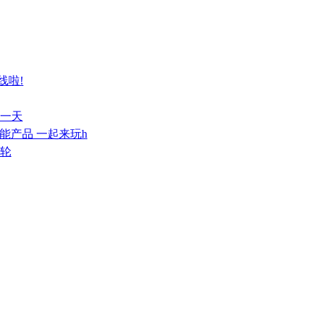
线啦!
每一天
智能产品 一起来玩h
带轮