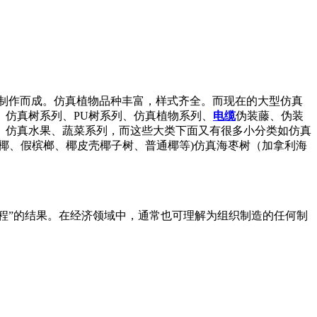
制作而成。仿真植物品种丰富，样式齐全。而现在的大型仿真
仿真树系列、PU树系列、仿真植物系列、
电缆
伪装藤、伪装
、仿真水果、蔬菜系列，而这些大类下面又有很多小分类如仿真
椰、假槟榔、椰皮壳椰子树、普通椰等)仿真海枣树（加拿利海
“过程”的结果。在经济领域中，通常也可理解为组织制造的任何制