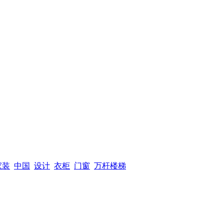
家装
中国
设计
衣柜
门窗
万杆楼梯