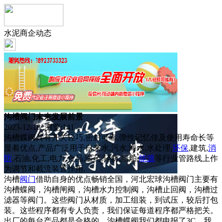
水泥商企动态
沟槽阀门未来发展前景
2023-12-18 浏览:
141
沟槽蝶阀具有开关轻巧,密封可靠,弹性记忆佳及使用寿命长等
显着优点,产品广泛用于自来水,污水,海水,水处理,
环保
,建筑,
消
防
,石油,化工,电力,食品,医药,轻纺,船舶,
能源
等行业管路线上作
为调节和截流装置作用.
沟槽
阀门
借助自身的优点畅销全国，河北宏球沟槽阀门主要有
沟槽蝶阀，沟槽闸阀，沟槽水力控制阀，沟槽止回阀，沟槽过
滤器等阀门。这些阀门从材质，加工组装，到试压，较后打包
装。这些程序都有专人负责，我们保证每道程序都严格把关。
出厂的每台产品都是合格的。沟槽蝶阀我们都申报了3C。我