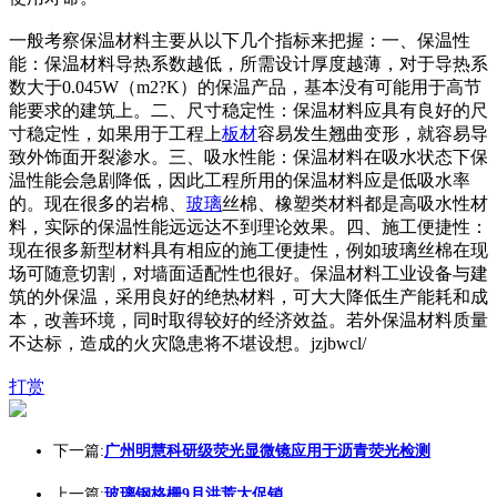
一般考察保温材料主要从以下几个指标来把握：一、保温性
能：保温材料导热系数越低，所需设计厚度越薄，对于导热系
数大于0.045W（m2?K）的保温产品，基本没有可能用于高节
能要求的建筑上。二、尺寸稳定性：保温材料应具有良好的尺
寸稳定性，如果用于工程上
板材
容易发生翘曲变形，就容易导
致外饰面开裂渗水。三、吸水性能：保温材料在吸水状态下保
温性能会急剧降低，因此工程所用的保温材料应是低吸水率
的。现在很多的岩棉、
玻璃
丝棉、橡塑类材料都是高吸水性材
料，实际的保温性能远远达不到理论效果。四、施工便捷性：
现在很多新型材料具有相应的施工便捷性，例如玻璃丝棉在现
场可随意切割，对墙面适配性也很好。保温材料工业设备与建
筑的外保温，采用良好的绝热材料，可大大降低生产能耗和成
本，改善环境，同时取得较好的经济效益。若外保温材料质量
不达标，造成的火灾隐患将不堪设想。jzjbwcl/
打赏
下一篇:
广州明慧科研级荧光显微镜应用于沥青荧光检测
上一篇:
玻璃钢格栅9月洪荒大促销