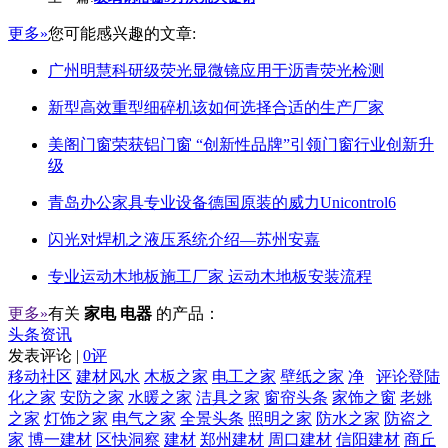
更多»
您可能感兴趣的文章:
广州明慧科研级荧光显微镜应用于沥青荧光检测
新型高效重型细碎机该如何选择合适的生产厂家
美阁门窗荣获铝门窗 “创新性品牌”引领门窗行业创新升
级
青岛办公家具专业设备德国原装的威力Unicontrol6
闪光对焊机之液压系统介绍—苏州安嘉
专业运动木地板施工厂家 运动木地板安装流程
更多»
有关
家电 电器
的产品：
头条资讯
发表评论 |
0评
移动社区
建材风水
木板之家
电工之家
壁纸之家
净
评论登陆
化之家
安防之家
水暖之家
洁具之家
窗帘头条
家饰之窗
老姚
之家
灯饰之家
电气之家
全景头条
照明之家
防水之家
防盗之
家
博一建材
区快洞察
建材
郑州建材
周口建材
信阳建材
商丘