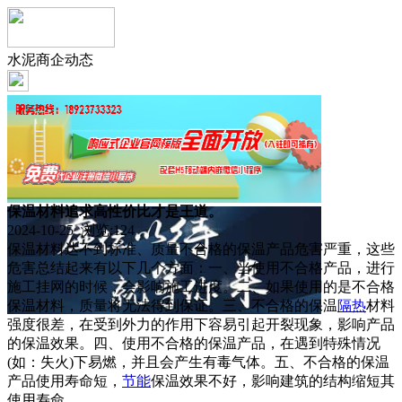
水泥商企动态
保温材料追求高性价比才是王道。
2024-10-25 浏览:
124
保温材料达不到标准、质量不合格的保温产品危害严重，这些
危害总结起来有以下几个方面：一、当使用不合格产品，进行
施工挂网的时候，会影响施工进度。二、如果使用的是不合格
保温材料，质量将无法得到保证。三、不合格的保温
隔热
材料
强度很差，在受到外力的作用下容易引起开裂现象，影响产品
的保温效果。四、使用不合格的保温产品，在遇到特殊情况
(如：失火)下易燃，并且会产生有毒气体。五、不合格的保温
产品使用寿命短，
节能
保温效果不好，影响建筑的结构缩短其
使用寿命。