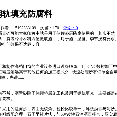
钢轨填充防腐料
者：15192333109 浏览：
170
评论：0
沥青砂可能大家印象中就是用于储罐垫层防腐使用的，其实不然
料，袋装冷补材料方便搬取施工，对于施工温度、季节没有要求
沙挂仟效果不达标，容
和制作高档门窗的专业设备进口设备UC6。1、CNC数控加工
工精度远远高于其他任何的加工模式;2、快速处理所有订单全自
进......
实不然，沥青砂除了储罐垫层施工也常用于钢轨填充，主要都是
有要求。
多采用的是河沙，表面无棱角、粒径比较单一，导致沥青与河沙
料级配合理，石子呈针片状，与60#改性石油沥青拌合，压实