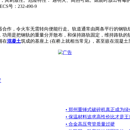
燃，具刺激性。危险特性： 遇明火、高热可燃。燃烧时放出有毒
S号：232-490-9
器合作，令火车无需转向便能行走。轨道通常由两条平行的钢轨
，功用是把钢轨的重量分开散布，和保持路轨固定，维持路轨的
铺在
混凝土
筑成的基座上 (在桥上就相当常见) ，甚至嵌在混
置
• 郑州重锤式破碎机真正成为
• 保温材料追求高性价比才是王
• 合金高压弯管质量过硬