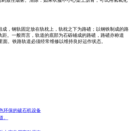
的刺激性烟雾。清除：如果衣服不小心染上沥青，可试用氢氧化
组成，钢轨固定放在轨枕上，轨枕之下为路碴；以钢铁制成的路
轨距。一般而言，轨道的底部为石砾铺成的路碴，路碴亦称道
凝土里面。铁路轨道必须经常维修以维持良好运作状态。
绿色环保的破石机设备
道。