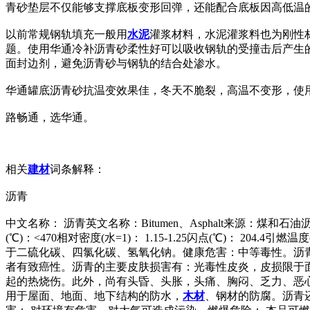
青砂垫层不仅能够支撑底板变形回弹，还能配合底板因高低温
以前常规钢轨填充一般用
水泥
灌浆材料，水泥灌浆料也为刚性
题。使用华通冷补沥青砂柔性好可以吸收钢轨的受撞击后产生
面封边剂，避免沥青砂与钢轨的结合处渗水。
华通罐底沥青砂抗温变效果佳，冬天不脆裂，高温不变形，使
路畅通，选华通。
相关
建材
词条解释：
沥青
中文名称： 沥青英文名称：Bitumen、Asphalt来源：
(℃)：<470相对密度(水=1)： 1.15-1.25闪点(℃)： 2
于二硫化碳、四氯化碳、氢氧化钠。健康危害：中等毒性。沥
者有致癌性。沥青的主要皮肤损害有：光毒性皮炎，皮损限于
起的热烧伤。此外，尚有头昏、头胀，头痛、胸闷、乏力、恶
用于屋面、地面、地下结构的防水，
木材
、钢材的防腐。沥青