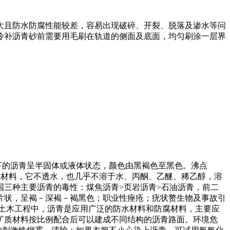
。
大且防水防腐性能较差，容易出现破碎、开裂、脱落及渗水等问
冷补沥青砂前需要用毛刷在轨道的侧面及底面，均匀刷涂一层界
：常温下的沥青呈半固体或液体状态，颜色由黑褐色至黑色。沸点
)溶解性：属于憎水性材料，它不透水，也几乎不溶于水、丙酮、乙醚、稀乙醇，溶
三种主要沥青的毒性：煤焦沥青>页岩沥青>石油沥青，前二
片状，呈褐－深褐－褐黑色；职业性痤疮；疣状赘生物及事故引
土木工程中，沥青是应用广泛的防水材料和防腐材料，主要应
矿质材料按比例配合后可以建成不同结构的沥青路面。环境危