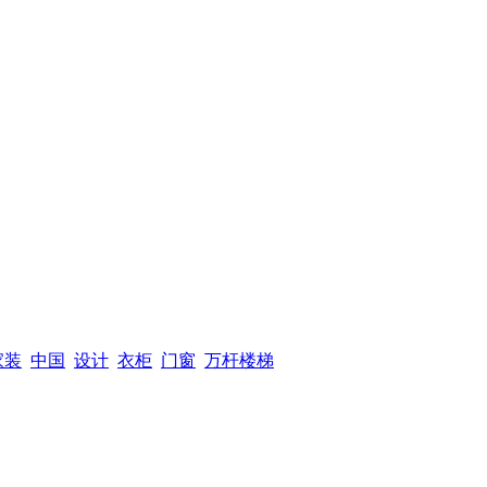
家装
中国
设计
衣柜
门窗
万杆楼梯