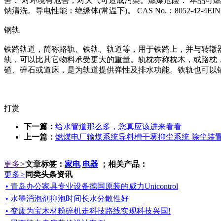
害： 对环境有危害，对大气可造成污染。燃爆危险： 本品可
钠清洗。导电性能：绝缘体(常温下)。 CAS No.：8052-42-4EINEC
钢轨
铁路轨道，简称路轨、铁轨、轨道等，用于铁路上，并与转辙
轨，可以比其它物料承受更大的重量。轨枕亦称枕木，或路枕
碴、碎石或道床，是为轨道提供弹性及排水功能。铁轨也可以
打赏
下一篇：
给水管道那么多，您真应该进来看看
上一篇：
燃煤电厂输煤系统导料槽干雾抑尘系统 除尘装
更多
>
文章标签：
家电
电器
；相关产品：
更多
>
同类头条资讯
• 青岛办公家具专业设备德国原装的威力Unicontrol
• 水墨消泡剂抑泡时间长水分散性好
• 变废为宝木材粉碎机走科技路线实现科技兴国!