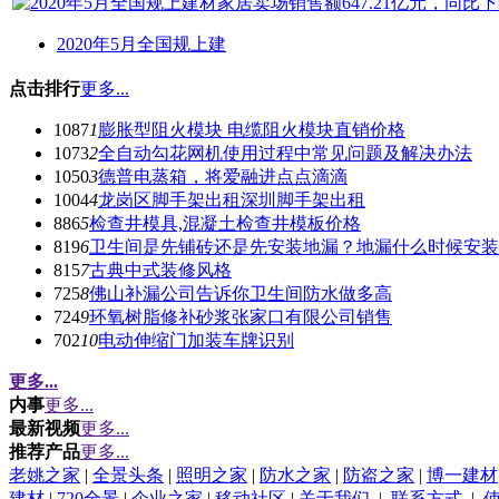
2020年5月全国规上建
点击排行
更多...
1087
1
膨胀型阻火模块 电缆阻火模块直销价格
1073
2
全自动勾花网机使用过程中常见问题及解决办法
1050
3
德普电蒸箱，将爱融进点点滴滴
1004
4
龙岗区脚手架出租深圳脚手架出租
886
5
检查井模具,混凝土检查井模板价格
819
6
卫生间是先铺砖还是先安装地漏？地漏什么时候安装
815
7
古典中式装修风格
725
8
佛山补漏公司告诉你卫生间防水做多高
724
9
环氧树脂修补砂浆张家口有限公司销售
702
10
电动伸缩门加装车牌识别
更多...
内事
更多...
最新视频
更多...
推荐产品
更多...
老姚之家
|
全景头条
|
照明之家
|
防水之家
|
防盗之家
|
博一建材
建材
|
720全景
|
企业之家
|
移动社区
|
关于我们
|
联系方式
|