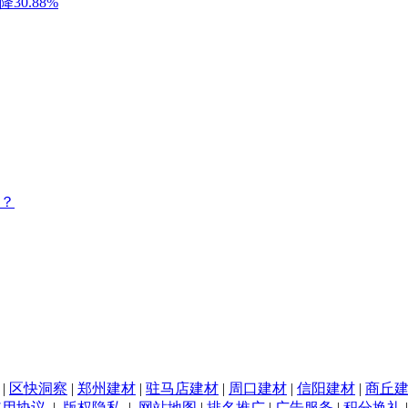
？
|
区快洞察
|
郑州建材
|
驻马店建材
|
周口建材
|
信阳建材
|
商丘
使用协议
|
版权隐私
|
网站地图
|
排名推广
|
广告服务
|
积分换礼