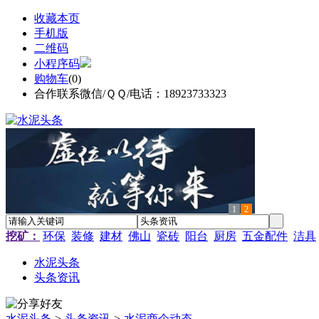
收藏本页
手机版
二维码
小程序码
购物车
(
0
)
合作联系微信/ＱＱ/电话：18923733323
1
2
挖矿：
环保
装修
建材
佛山
瓷砖
阳台
厨房
五金配件
洁具
水泥头条
头条资讯
水泥头条
>
头条资讯
>
水泥商企动态