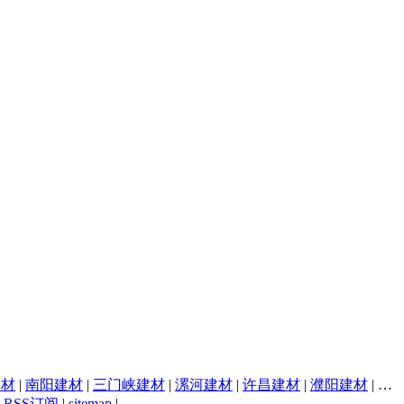
建材
|
南阳建材
|
三门峡建材
|
漯河建材
|
许昌建材
|
濮阳建材
|
焦
|
RSS订阅
|
sitemap
|