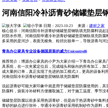
河南信阳冷补沥青砂储罐垫层
日期：2023-10-23 来源：
建材之家
作
核心提示：河南信阳冷补沥青砂储罐垫层钢轨填充防腐料说起
封防水作用。河南信阳华通冷补沥青砂储罐垫层钢轨填充防腐
多采用的是河沙，表面无棱角、粒径比较单一，导致沥青与河
青岛办公家具专业设备德国原装的威力Unicontrol6
推荐简介：博源办公家具的小尹为大家介绍一下青岛办公家具厂
具系统，在一次夹紧定位后，完成端头和纵向的所有加工，加
成大量的订单，真正实现了先进的加工模式;3，更高的设备利用率：先
河南信阳冷补沥青砂储罐垫层钢轨填充防腐料
说起沥青砂可能大家印象中就是用于储罐垫层防腐使用的，其
防腐料，袋装冷补材料方便搬取施工，对于施工温度、季节没
储罐垫层防腐以前多采用热沥青砂，但是由于热沥青砂中集料
青砂的缺点进行弥补，华通冷补沥青砂采用机制砂作为原料，集