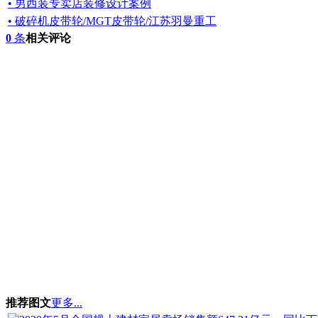
• 男西装专卖店装修设计案例
• 破碎机皮带轮/MGT皮带轮/江苏羽曼重工
0
条
相关评论
推荐图文
更多...