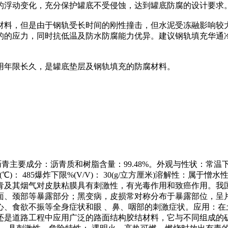
的浮动变化，充分保护罐底不受侵蚀，达到罐底防腐的设计要求
材料，但是由于钢轨受长时间的刚性撞击，但水泥受冻融影响较
的的应力，同时抗低温及防水防腐能力优异。建议钢轨填充华通
用年限长久，是罐底垫层及钢轨填充的防腐材料。
煤和石油沥青主要成分：沥青质和树脂含量：99.48%。外观与性状
04.4引燃温度(℃)： 485爆炸下限%(V/V)： 30(g/立方厘米
青及其烟气对皮肤粘膜具有刺激性，有光毒作用和致癌作用。我国
面、颈部等暴露部分；黑变病，皮损常对称分布于暴露部位，呈
心、食欲不振等全身症状和眼 、鼻、咽部的刺激症状。应用：在
还是道路工程中应用广泛的路面结构胶结材料，它与不同组成的