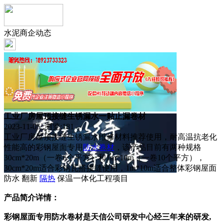
水泥商企动态
工业厂房屋顶接缝生锈漏水一贴止漏卷材
2023-11-05 浏览:
181
工业厂房屋顶接缝生锈漏水维修材料推荐使用，耐高温抗老化
性能高的彩钢屋面专用
防水
卷材
，该产品目前有两种规格
30cm*20m（一卷6个平方）和1m*10m（一卷10个平方），
30cm*20m适合彩钢瓦搭接缝使用，1m*10m适合整体彩钢屋面
防水 翻新
隔热
保温一体化工程项目
产品简介详情：
彩钢屋面专用防水卷材是天信
公司研发中心经三年来的研发,