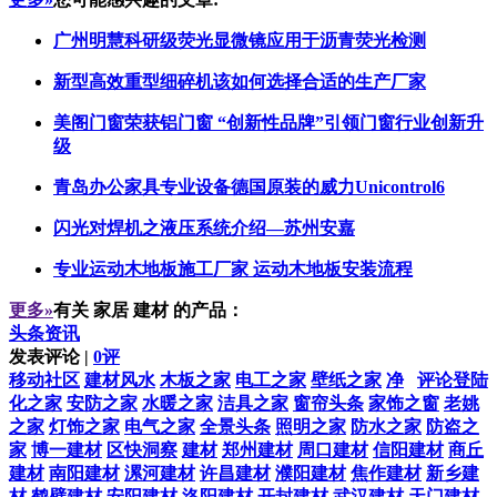
广州明慧科研级荧光显微镜应用于沥青荧光检测
新型高效重型细碎机该如何选择合适的生产厂家
美阁门窗荣获铝门窗 “创新性品牌”引领门窗行业创新升
级
青岛办公家具专业设备德国原装的威力Unicontrol6
闪光对焊机之液压系统介绍—苏州安嘉
专业运动木地板施工厂家 运动木地板安装流程
更多»
有关
家居 建材
的产品：
头条资讯
发表评论 |
0评
移动社区
建材风水
木板之家
电工之家
壁纸之家
净
评论登陆
化之家
安防之家
水暖之家
洁具之家
窗帘头条
家饰之窗
老姚
之家
灯饰之家
电气之家
全景头条
照明之家
防水之家
防盗之
家
博一建材
区快洞察
建材
郑州建材
周口建材
信阳建材
商丘
建材
南阳建材
漯河建材
许昌建材
濮阳建材
焦作建材
新乡建
材
鹤壁建材
安阳建材
洛阳建材
开封建材
武汉建材
天门建材