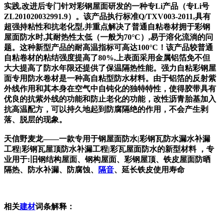
实践,改进后专门针对彩钢屋面研发的一种专Li产品（专Li号
ZL201020032991.9）。该产品执行标准Q/TXV003-2011,具有
超强持粘性和抗老化型,并重点解决了普通自粘卷材拥于彩钢
屋面防水时,其耐热性太低（一般为70°C）,易于溶化流淌的问
题。这种新型产品的耐高温指标可高达100°C！该产品较普通
自粘卷材的粘结强度提高了80%,上表面采用金属铝箔免不但
大大提高了防水年限还提供了保温隔热性能。强力自粘彩钢屋
面专用防水卷材是一种高自粘型防水材料。由于铝箔的反射紫
外线作用和其本身在空气中自钝化的独特特性，使得胶带具有
优良的抗紫外线的功能和防止老化的功能，改性沥青胎基加入
抗高温配方，可以持久地起到防腐隔绝的作用，不会产生剥
落、脱层的现象。
天信野麦龙——一款专用于钢屋面防水|彩钢瓦防水漏水补漏
工程|彩钢瓦屋顶防水补漏工程|彩瓦屋面防水的新型材料 ，专
业用于:旧钢结构屋面、钢构屋面、彩钢屋顶、铁皮屋面防晒
隔热、防水补漏、防腐蚀、
隔音
、延长铁皮使用寿命
相关
建材
词条解释：