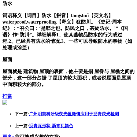
防水
词语释义【词目】防水【拼音】fángshuǐ【英文名】
waterproof,waterproofing【释义】犹防川。《史记·周本
纪》：“召公曰：‘是鄣之也。防民之口，甚於防水。’”《国
语》作“防川”。详细解释1、使某些物品防水的行为或过
程.2、已经具有防水的情况.3、一些可以导致防水的事物（如
处理或涂盖）
屋面
屋面就是 建筑物 屋顶的表面，他主要是指 屋脊与 屋檐之间的
部分，这一部分占据 了屋顶的较大面积，或者说屋面是屋顶
中面积较大的部分。
打赏
下一篇:
广州明慧科研级荧光显微镜应用于沥青荧光检测
上一篇:
沥青瓦形状 沥青瓦颜色
更多»
您可能感兴趣的文章: