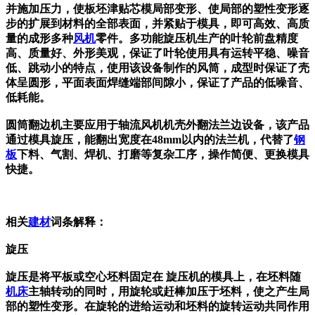
并施加压力，使板坯津贴芯模局部变形、使局部的塑性变形逐
步的扩展到材料的全部表面，并紧贴于模具，即可高效、高质
量的成形多种
风机
零件。多功能旋压机生产的叶轮前盘精度
高、质量好、外形美观，保证了叶轮使用具有运转平稳、噪音
低、跳动小的特点，使用该设备制作的风筒，成型时保证了壳
体呈圆形，平面表面焊缝端部间隙小，保证了产品的低噪音、
低耗能。
圆筒翻边机主要应用于轴流风机机壳外翻法兰边设备，该产品
通过模具旋压，能翻出宽度在48mm以内的
法兰机，代替了
钢
板
下料、气割、焊机、打磨等复杂工序，操作简便、更换模具
快捷。
相关
建材
词条解释：
旋压
旋压是将平板或空心坯料固定在 旋压机的模具上，在坯料随
机床
主轴转动的同时，用旋轮或赶棒加压于坯料，使之产生局
部的塑性变形。在旋轮的进给运动和坯料的旋转运动共同作用