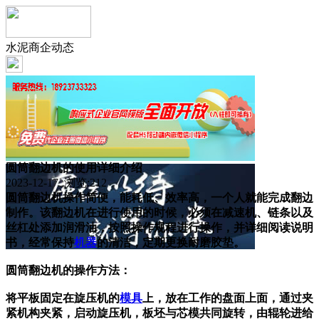
水泥商企动态
圆筒翻边机的使用详细介绍
2023-12-17 浏览:
212
圆筒翻边机操作简便，能耗低、效率高，一个人就能完成翻边
制作。该翻边机在进行使用的时候，必须在减速机、链条以及
丝杠处添加润滑油，按照操作规程进行操作，并详细阅读说明
书，经常保持
机器
的清洁，定期更换耐磨胶垫。
圆筒翻边机的操作方法：
将平板固定在旋压机的
模具
上，放在工作的盘面上面，通过夹
紧机构夹紧，启动旋压机，板坯与芯模共同旋转，由辊轮进给